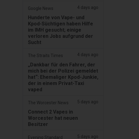
4 days ago
Google News
Hunderte von Vape- und
Kpod-Süchtigen haben Hilfe
im IMH gesucht; einige
verloren Jobs aufgrund der
Sucht
4 days ago
The Straits Times
„Dankbar für den Fahrer, der
mich bei der Polizei gemeldet
hat“: Ehemaliger Kpod-Junkie,
der in einem Privat-Taxi
vaped
5 days ago
The Worcester News
Connect 2 Vapes in
Worcester hat neuen
Besitzer
5 days ago
Evening Standard