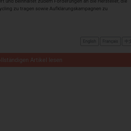
t und beinhaltet zudem Forderungen an die Hersteller, die
cycling zu tragen sowie Aufklärungskampagnen zu
English
Français
中
llständigen Artikel lesen