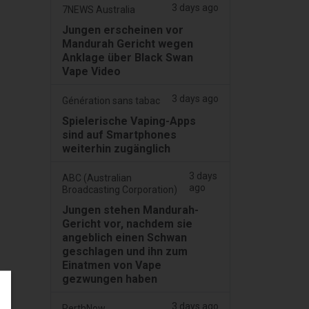
3 days ago
7NEWS Australia
Jungen erscheinen vor
Mandurah Gericht wegen
Anklage über Black Swan
Vape Video
3 days ago
Génération sans tabac
Spielerische Vaping-Apps
sind auf Smartphones
weiterhin zugänglich
3 days
ABC (Australian
ago
Broadcasting Corporation)
Jungen stehen Mandurah-
Gericht vor, nachdem sie
angeblich einen Schwan
geschlagen und ihn zum
Einatmen von Vape
gezwungen haben
3 days ago
PerthNow