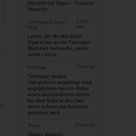
nikotinfreie Vapes - Tobacco
Reporter
2 days
Cambridge Evening
ago
News
Laden, der Wodka und E-
Zigaretten an ein Teenager-
Mädchen verkaufte, verlor
seine Lizenz
2 days ago
PerthNow
Teenager wegen
Tierquälerei angeklagt nach
angeblichem Horror-Video
eines abscheulichen Aktes,
bei dem Vape in den Hals
m
eines schwarzen Schwans
gedrückt wird.
2 days ago
2Firsts
Chinas Jiangsu-