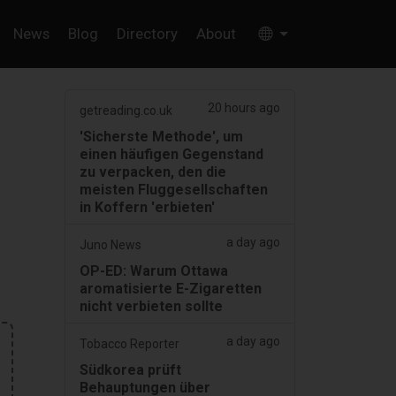
News
Blog
Directory
About
20 hours ago
getreading.co.uk
'Sicherste Methode', um
einen häufigen Gegenstand
zu verpacken, den die
meisten Fluggesellschaften
in Koffern 'erbieten'
a day ago
Juno News
OP-ED: Warum Ottawa
aromatisierte E-Zigaretten
nicht verbieten sollte
a day ago
Tobacco Reporter
Südkorea prüft
Behauptungen über