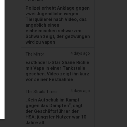
Polizei erhebt Anklage gegen
zwei Jugendliche wegen
Tierquälerei nach Video, das
angeblich einen
einheimischen schwarzen
Schwan zeigt, der gezwungen
wird zu vapen
4 days ago
The Mirror
EastEnders-Star Shane Richie
mit Vape in einer Tankstelle
gesehen, Video zeigt ihn kurz
vor seiner Festnahme
4 days ago
The Straits Times
„Kein Aufschub im Kampf
gegen das Dampfen“, sagt
der Geschäftsführer der
HSA; jüngster Nutzer war 10
Jahre alt