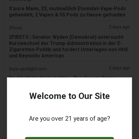
S'pore Mann, 23, mutmaßlich Etomidat-Vape-Pods
gehandelt, 2 Vapes & 55 Pods zu Hause gefunden
2 days ago
2Firsts
2FIRSTS | Senator Wyden (Demokrat) untersucht
Kurswechsel der Trump-Administration in der E-
Zigaretten-Politik und fordert Unterlagen von HHS
und Reynolds American
2 days ago
ibiza-spotlight.com
Nachhaltigkeit ist wichtig – Rauchen an Ibizas
Stränden: Was Sie wissen müssen | Ibiza Spotlight
Welcome to Our Site
2 days ago
2Firsts
2FIRSTS | VAE legen ab dem 1. Sept. einen
Minderexisepreis von 1 Dh pro ml für E-Liquids fest
Are you over 21 years of age?
und behalten den 100%igen Steuersatz bei
2 days ago
Scottish Grocer & Convenience Retailer