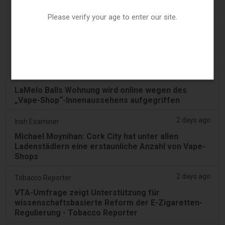
behaupten Shopper
Please verify your age to enter our site.
2 days ago
Adnews
Dentsu gewinnt SA's Konto für Tabakentwöhnung
und Vaping-Kontrolle - AdNews
2 days ago
Newsbreak
LaMelo Balls Wohnung wird online wegen des
„Vape-Shop“-Innenaussehens aufgegriffen
2 days ago
Irish Examiner
Michael Moynihan: Cork City hat unter allen
Ladenstädlern eine erstaunliche Anzahl von Vape-
Shops
2 days ago
Tobacco Reporter
VTA-Umfrage zeigt Unterstützung für
wissenschaftsbasierte Reform der E-Zigaretten-
Regulierung - Tobacco Reporter