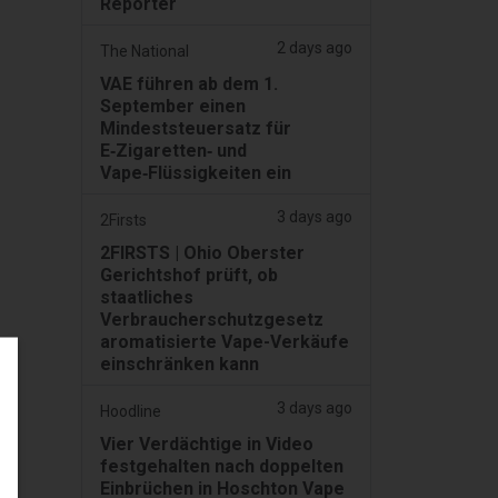
Reporter
2 days ago
The National
VAE führen ab dem 1.
September einen
Mindeststeuersatz für
E‑Zigaretten‑ und
Vape‑Flüssigkeiten ein
3 days ago
2Firsts
2FIRSTS | Ohio Oberster
Gerichtshof prüft, ob
staatliches
Verbraucherschutzgesetz
aromatisierte Vape-Verkäufe
einschränken kann
3 days ago
Hoodline
Vier Verdächtige in Video
festgehalten nach doppelten
Einbrüchen in Hoschton Vape