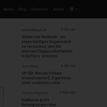
News
Blog
Directory
About
a day ago
getreading.co.uk
'Sicherste Methode', um
einen häufigen Gegenstand
zu verpacken, den die
meisten Fluggesellschaften
in Koffern 'erbieten'
a day ago
Juno News
OP-ED: Warum Ottawa
aromatisierte E-Zigaretten
nicht verbieten sollte
2 days ago
Tobacco Reporter
Südkorea prüft
Behauptungen über