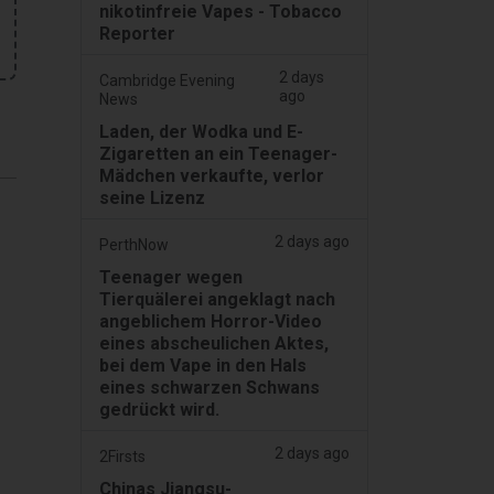
nikotinfreie Vapes - Tobacco
Reporter
2 days
Cambridge Evening
ago
News
Laden, der Wodka und E-
Zigaretten an ein Teenager-
Mädchen verkaufte, verlor
seine Lizenz
2 days ago
PerthNow
Teenager wegen
Tierquälerei angeklagt nach
angeblichem Horror-Video
eines abscheulichen Aktes,
bei dem Vape in den Hals
eines schwarzen Schwans
gedrückt wird.
2 days ago
2Firsts
Chinas Jiangsu-