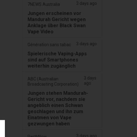
3 days ago
7NEWS Australia
Jungen erscheinen vor
Mandurah Gericht wegen
Anklage über Black Swan
Vape Video
3 days ago
Génération sans tabac
Spielerische Vaping-Apps
sind auf Smartphones
weiterhin zugänglich
3 days
ABC (Australian
ago
Broadcasting Corporation)
Jungen stehen Mandurah-
Gericht vor, nachdem sie
angeblich einen Schwan
geschlagen und ihn zum
Einatmen von Vape
gezwungen haben
3 days ago
PerthNow