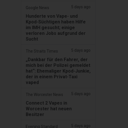
5 days ago
Google News
Hunderte von Vape- und
Kpod-Süchtigen haben Hilfe
im IMH gesucht; einige
verloren Jobs aufgrund der
Sucht
5 days ago
The Straits Times
„Dankbar für den Fahrer, der
mich bei der Polizei gemeldet
hat“: Ehemaliger Kpod-Junkie,
der in einem Privat-Taxi
vaped
5 days ago
The Worcester News
Connect 2 Vapes in
Worcester hat neuen
Besitzer
5 days ago
Evening Standard