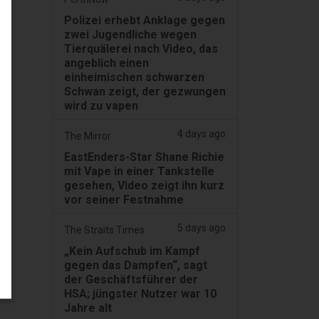
Polizei erhebt Anklage gegen
zwei Jugendliche wegen
Tierquälerei nach Video, das
angeblich einen
einheimischen schwarzen
Schwan zeigt, der gezwungen
wird zu vapen
4 days ago
The Mirror
EastEnders-Star Shane Richie
mit Vape in einer Tankstelle
gesehen, Video zeigt ihn kurz
vor seiner Festnahme
5 days ago
The Straits Times
„Kein Aufschub im Kampf
gegen das Dampfen“, sagt
der Geschäftsführer der
HSA; jüngster Nutzer war 10
Jahre alt