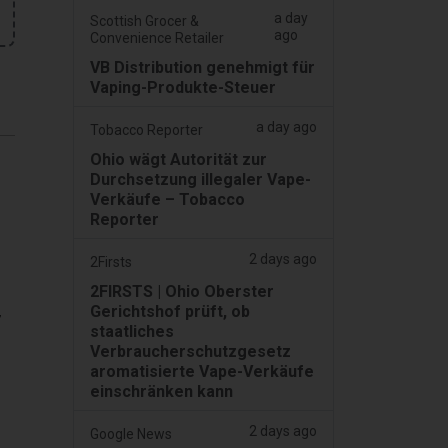
a day
Scottish Grocer &
ago
Convenience Retailer
VB Distribution genehmigt für
Vaping-Produkte-Steuer
a day ago
Tobacco Reporter
Ohio wägt Autorität zur
Durchsetzung illegaler Vape-
Verkäufe – Tobacco
Reporter
2 days ago
2Firsts
2FIRSTS | Ohio Oberster
Gerichtshof prüft, ob
7
staatliches
Verbraucherschutzgesetz
aromatisierte Vape-Verkäufe
einschränken kann
2 days ago
Google News