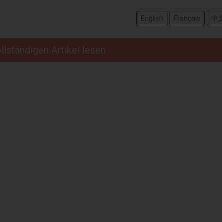
English
Français
中
llständigen Artikel lesen