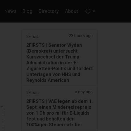
News
Blog
Directory
About
23 hours ago
2Firsts
2FIRSTS | Senator Wyden
(Demokrat) untersucht
Kurswechsel der Trump-
Administration in der E-
Zigaretten-Politik und fordert
Unterlagen von HHS und
Reynolds American
a day ago
2Firsts
2FIRSTS | VAE legen ab dem 1.
Sept. einen Minderexisepreis
von 1 Dh pro ml für E-Liquids
fest und behalten den
100%igen Steuersatz bei