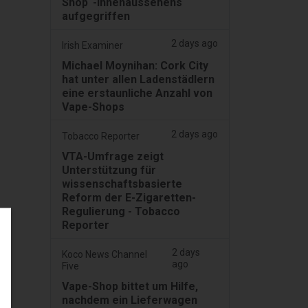
Shop“-Innenaussehens
aufgegriffen
2 days ago
Irish Examiner
Michael Moynihan: Cork City
hat unter allen Ladenstädlern
eine erstaunliche Anzahl von
Vape-Shops
2 days ago
Tobacco Reporter
VTA-Umfrage zeigt
Unterstützung für
wissenschaftsbasierte
Reform der E-Zigaretten-
Regulierung - Tobacco
Reporter
2 days
Koco News Channel
ago
Five
Vape-Shop bittet um Hilfe,
nachdem ein Lieferwagen