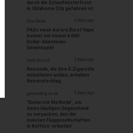
durch die Schaufensterfront
in Oklahoma City gefahren ist
3 days ago
Vice News
PAXs neue Aurora Burst Vape
kommt mit einem 4.000-
Dollar-Abenteuer-
Gewinnspiel
3 days ago
Daily Record
Reisende, die ihre E‑Zigarette
mitnehmen wollen, erhalten
Reiseratschlag
3 days ago
getreading.co.uk
'Sicherste Methode', um
einen häufigen Gegenstand
zu verpacken, den die
meisten Fluggesellschaften
in Koffern 'erbieten'