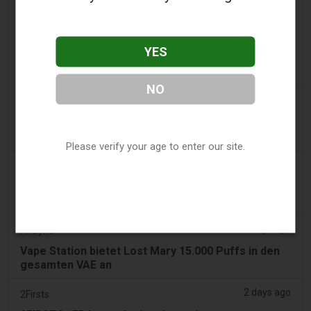
2 days ago
2Firsts
2FIRSTS | 20 Millionen Dollar, eine dauerhafte
Unterlassungsverfügung und Händlerkontrollen:
YES
Posh-Deal verschärft die E-Zigaretten-Compliance
in Illinois
NO
2 days ago
IOL
Tabakgesetz: Dhlomo fordert einen Ansatz zur
Schadensminimierung
Please verify your age to enter our site.
2 days ago
AsiaOne
Fahrer hilft bei Ermittlungen, nachdem Vape-
Geräte in geparktem Auto gefunden wurden
2 days ago
Pr Sync
Vape Station bietet Lost Mary 15.000 Puffs in den
gesamten VAE an
2 days ago
2Firsts