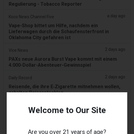
Regulierung - Tobacco Reporter
a day ago
Koco News Channel Five
Vape-Shop bittet um Hilfe, nachdem ein
Lieferwagen durch die Schaufensterfront in
Oklahoma City gefahren ist
2 days ago
Vice News
PAXs neue Aurora Burst Vape kommt mit einem
4.000-Dollar-Abenteuer-Gewinnspiel
2 days ago
Daily Record
Reisende, die ihre E‑Zigarette mitnehmen wollen,
erhalten Reiseratschlag
2 days ago
getreading.co.uk
Welcome to Our Site
'Sicherste Methode', um einen häufigen
Gegenstand zu verpacken, den die meisten
Fluggesellschaften in Koffern 'erbieten'
Are you over 21 years of age?