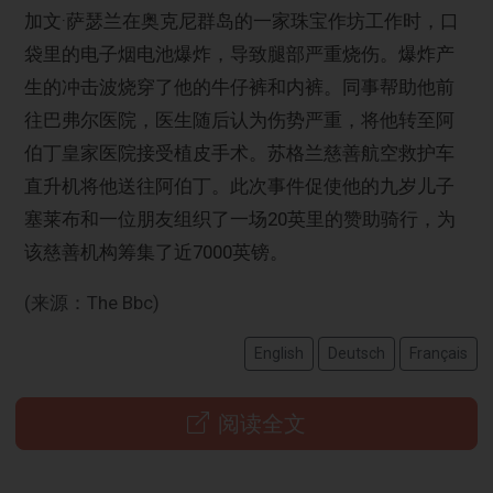
加文·萨瑟兰在奥克尼群岛的一家珠宝作坊工作时，口
袋里的电子烟电池爆炸，导致腿部严重烧伤。爆炸产
生的冲击波烧穿了他的牛仔裤和内裤。同事帮助他前
往巴弗尔医院，医生随后认为伤势严重，将他转至阿
伯丁皇家医院接受植皮手术。苏格兰慈善航空救护车
直升机将他送往阿伯丁。此次事件促使他的九岁儿子
塞莱布和一位朋友组织了一场20英里的赞助骑行，为
该慈善机构筹集了近7000英镑。
(来源：The Bbc)
English
Deutsch
Français
阅读全文