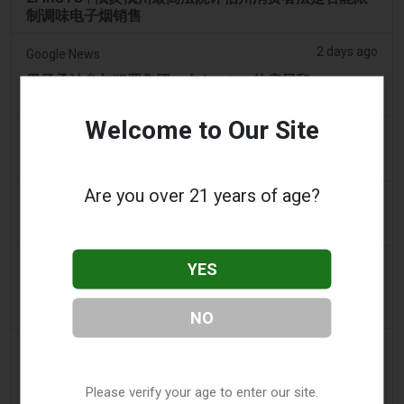
制调味电子烟销售
2 days ago
Google News
男子承认参与犯罪集团，在 Lentor 的房屋和
Sembawang 的公寓中储存了 58,000 件电子烟制品
Welcome to Our Site
2 days ago
Yahoo! News
购物者声称：商业街上的电子烟店太多了
Are you over 21 years of age?
2 days ago
Adnews
Dentsu 赢得南澳州戒烟与电子烟控制业务 - AdNews
2 days ago
YES
Newsbreak
拉梅洛·鲍尔的公寓因‘电子烟店’室内设计而在网上引发
热议
NO
2 days ago
Irish Examiner
Michael Moynihan：科克市在所有店铺关闭中拥有惊
Please verify your age to enter our site.
人数量的电子烟店