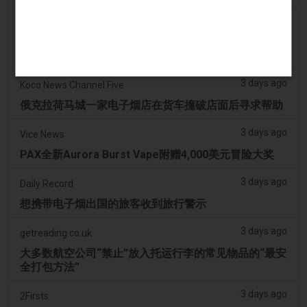
3 days ago
Tobacco Reporter
VTA 民调显示支持基于科学的电子烟监管改革 -
Tobacco Reporter
3 days ago
Koco News Channel Five
俄克拉荷马城一家电子烟店在货车撞破店面后寻求帮助
3 days ago
Vice News
PAX全新Aurora Burst Vape附赠4,000美元冒险大奖
3 days ago
Daily Record
想携带电子烟出国的旅客收到旅行警示
3 days ago
getreading.co.uk
大多数航空公司“禁止”放入托运行李的常见物品的“最安
全打包方法”
3 days ago
2Firsts