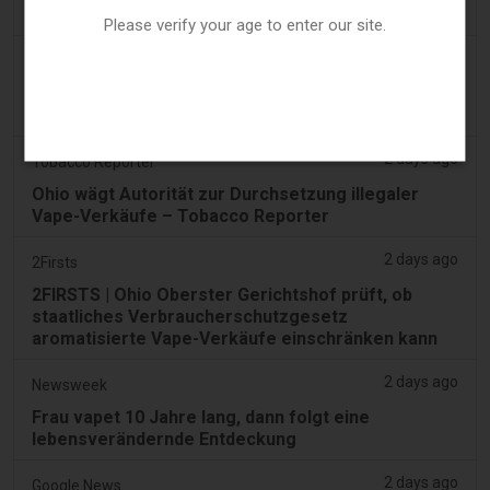
hat
Please verify your age to enter our site.
2 days ago
Tico Times
Costa Ricas neue E-Zigaretten-Regeln sollten
heute in Kraft treten. Das taten sie nicht.
2 days ago
Tobacco Reporter
Ohio wägt Autorität zur Durchsetzung illegaler
Vape-Verkäufe – Tobacco Reporter
2 days ago
2Firsts
2FIRSTS | Ohio Oberster Gerichtshof prüft, ob
staatliches Verbraucherschutzgesetz
aromatisierte Vape-Verkäufe einschränken kann
2 days ago
Newsweek
Frau vapet 10 Jahre lang, dann folgt eine
lebensverändernde Entdeckung
2 days ago
Google News