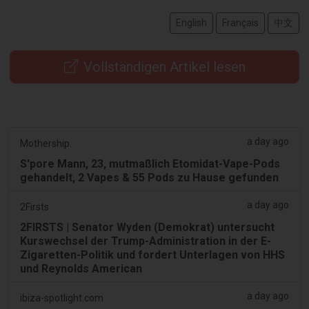
English
Français
中文
Vollständigen Artikel lesen
a day ago
Mothership.
S'pore Mann, 23, mutmaßlich Etomidat-Vape-Pods
gehandelt, 2 Vapes & 55 Pods zu Hause gefunden
a day ago
2Firsts
2FIRSTS | Senator Wyden (Demokrat) untersucht
Kurswechsel der Trump-Administration in der E-
Zigaretten-Politik und fordert Unterlagen von HHS
und Reynolds American
a day ago
ibiza-spotlight.com