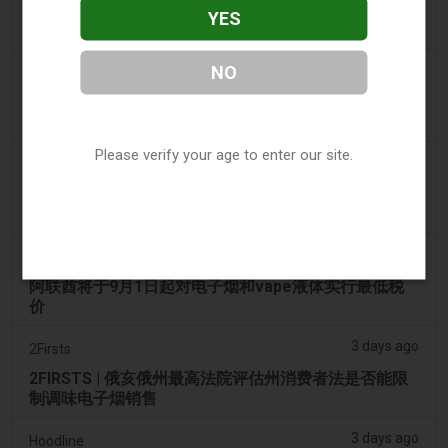
电子烟税在九个月内筹集了2200万欧元后，政府正考虑
YES
提高税率
NO
2 days ago
Tico Times
哥斯达黎加新的电子烟法规原定今日生效，但并未生
效。
Please verify your age to enter our site.
3 days ago
Tobacco Reporter
Ohio 评估执行非法电子烟销售的权力 – Tobacco
Reporter
3 days ago
The National
阿联酋将于9月1日起对电子烟和vape液体实行最低税
价
3 days ago
2Firsts
2FIRSTS | 俄亥俄州最高法院评估州消费者法是否能限
制调味电子烟销售
3 days ago
Hoodline