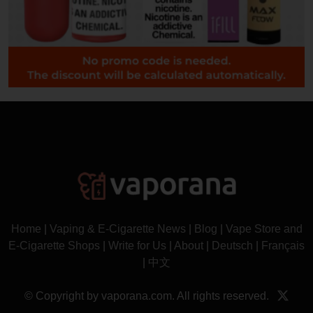
Home
|
Vaping & E-Cigarette News
|
Blog
|
Vape Store and
E-Cigarette Shops
|
Write for Us
|
About
|
Deutsch
|
Français
|
中文
© Copyright by vaporana.com. All rights reserved.