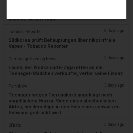
3 days ago
Juno News
OP-ED: Warum Ottawa aromatisierte E-Zigaretten
nicht verbieten sollte
3 days ago
Tobacco Reporter
Südkorea prüft Behauptungen über nikotinfreie
Vapes - Tobacco Reporter
3 days ago
Cambridge Evening News
Laden, der Wodka und E-Zigaretten an ein
Teenager-Mädchen verkaufte, verlor seine Lizenz
3 days ago
PerthNow
Teenager wegen Tierquälerei angeklagt nach
angeblichem Horror-Video eines abscheulichen
Aktes, bei dem Vape in den Hals eines schwarzen
Schwans gedrückt wird.
3 days ago
2Firsts