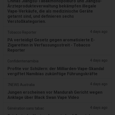
Chinas Jiangsu-Tabakmonopolbüro und Jiangsu-
Ärzteprodukteverwaltung bekämpfen illegale
Vape-Verkäufe, die als medizinische Geräte
getarnt sind, und definieren sechs
Verstoßkategorien.
4 days ago
Tobacco Reporter
PA verteidigt Gesetz gegen aromatisierte E-
Zigaretten in Verfassungsstreit - Tobacco
Reporter
4 days ago
Confidentenamibia
Profite vor Schülern: der Milliarden-Vape-Skandal
vergiftet Namibias zukünftige Führungskräfte
4 days ago
7NEWS Australia
Jungen erscheinen vor Mandurah Gericht wegen
Anklage über Black Swan Vape Video
4 days ago
Génération sans tabac