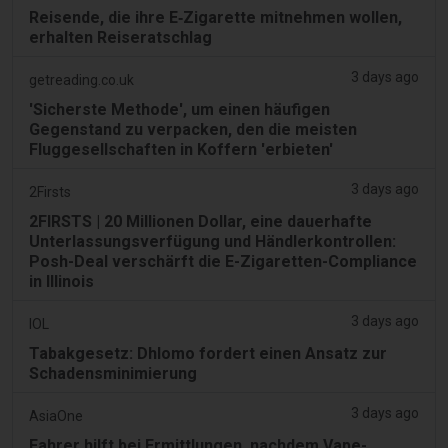
Reisende, die ihre E‑Zigarette mitnehmen wollen,
erhalten Reiseratschlag
3 days ago
getreading.co.uk
'Sicherste Methode', um einen häufigen
Gegenstand zu verpacken, den die meisten
Fluggesellschaften in Koffern 'erbieten'
3 days ago
2Firsts
2FIRSTS | 20 Millionen Dollar, eine dauerhafte
Unterlassungsverfügung und Händlerkontrollen:
Posh-Deal verschärft die E-Zigaretten-Compliance
in Illinois
3 days ago
IOL
Tabakgesetz: Dhlomo fordert einen Ansatz zur
Schadensminimierung
3 days ago
AsiaOne
Fahrer hilft bei Ermittlungen, nachdem Vape-