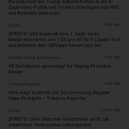
Kurswechsel der Trump-Administration in der E-
Zigaretten-Politik und fordert Unterlagen von HHS
und Reynolds American
a day ago
2Firsts
2FIRSTS | VAE legen ab dem 1. Sept. einen
Minderexisepreis von 1 Dh pro ml für E-Liquids fest
und behalten den 100%igen Steuersatz bei
a day ago
Scottish Grocer & Convenience Retailer
VB Distribution genehmigt für Vaping-Produkte-
Steuer
a day ago
Tobacco Reporter
Ohio wägt Autorität zur Durchsetzung illegaler
Vape-Verkäufe – Tobacco Reporter
2 days ago
2Firsts
2FIRSTS | Ohio Oberster Gerichtshof prüft, ob
staatliches Verbraucherschutzgesetz