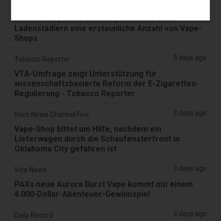
2 days ago
Irish Examiner
Michael Moynihan: Cork City hat unter allen
Ladenstädlern eine erstaunliche Anzahl von Vape-
Shops
3 days ago
Tobacco Reporter
VTA-Umfrage zeigt Unterstützung für
wissenschaftsbasierte Reform der E-Zigaretten-
Regulierung - Tobacco Reporter
3 days ago
Koco News Channel Five
Vape-Shop bittet um Hilfe, nachdem ein
Lieferwagen durch die Schaufensterfront in
Oklahoma City gefahren ist
3 days ago
Vice News
PAXs neue Aurora Burst Vape kommt mit einem
4.000-Dollar-Abenteuer-Gewinnspiel
3 days ago
Daily Record