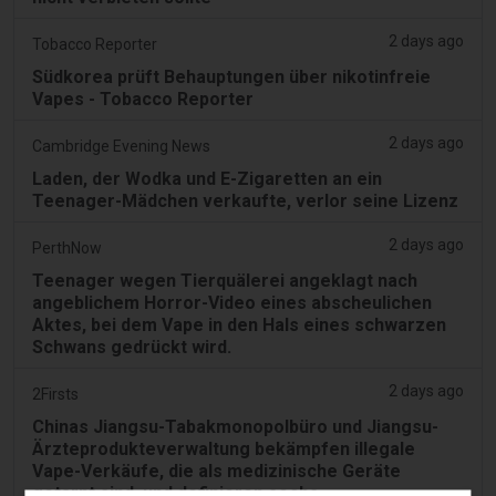
2 days ago
Tobacco Reporter
Südkorea prüft Behauptungen über nikotinfreie
Vapes - Tobacco Reporter
2 days ago
Cambridge Evening News
Laden, der Wodka und E-Zigaretten an ein
Teenager-Mädchen verkaufte, verlor seine Lizenz
2 days ago
PerthNow
Teenager wegen Tierquälerei angeklagt nach
angeblichem Horror-Video eines abscheulichen
Aktes, bei dem Vape in den Hals eines schwarzen
Schwans gedrückt wird.
2 days ago
2Firsts
Chinas Jiangsu-Tabakmonopolbüro und Jiangsu-
Ärzteprodukteverwaltung bekämpfen illegale
Vape-Verkäufe, die als medizinische Geräte
getarnt sind, und definieren sechs