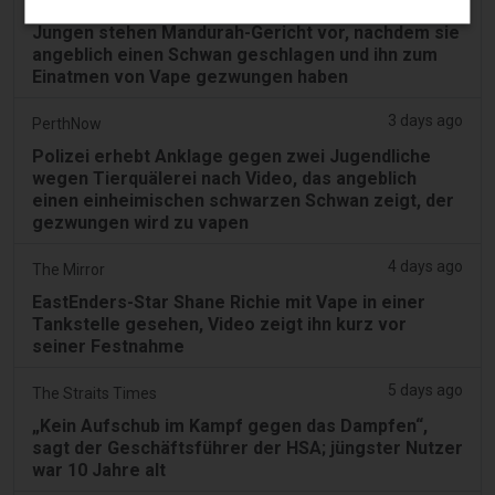
Jungen stehen Mandurah-Gericht vor, nachdem sie
angeblich einen Schwan geschlagen und ihn zum
Einatmen von Vape gezwungen haben
3 days ago
PerthNow
Polizei erhebt Anklage gegen zwei Jugendliche
wegen Tierquälerei nach Video, das angeblich
einen einheimischen schwarzen Schwan zeigt, der
gezwungen wird zu vapen
4 days ago
The Mirror
EastEnders-Star Shane Richie mit Vape in einer
Tankstelle gesehen, Video zeigt ihn kurz vor
seiner Festnahme
5 days ago
The Straits Times
„Kein Aufschub im Kampf gegen das Dampfen“,
sagt der Geschäftsführer der HSA; jüngster Nutzer
war 10 Jahre alt