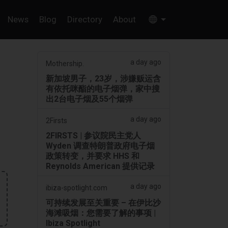
News
Blog
Directory
About
a day ago
Mothership.
新加坡男子，23岁，涉嫌贩运含
有依托咪酯的电子烟弹，家中搜
出2台电子烟及55个烟弹
a day ago
2Firsts
2FIRSTS | 参议院民主党人
Wyden 调查特朗普政府电子烟
政策转变，并要求 HHS 和
Reynolds American 提供记录
a day ago
ibiza-spotlight.com
可持续发展至关重要 – 在伊比沙
海滩吸烟：您需要了解的事项 |
Ibiza Spotlight