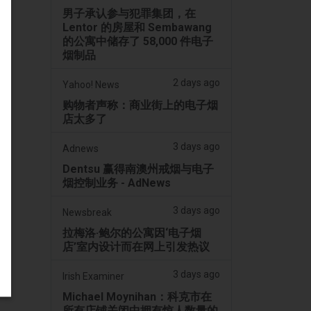
男子承认参与犯罪集团，在
Lentor 的房屋和 Sembawang
的公寓中储存了 58,000 件电子
烟制品
2 days ago
Yahoo! News
购物者声称：商业街上的电子烟
店太多了
3 days ago
Adnews
Dentsu 赢得南澳州戒烟与电子
烟控制业务 - AdNews
3 days ago
Newsbreak
拉梅洛·鲍尔的公寓因‘电子烟
店’室内设计而在网上引发热议
3 days ago
Irish Examiner
Michael Moynihan：科克市在
所有店铺关闭中拥有惊人数量的