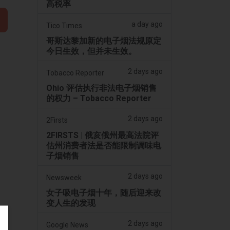
高税率
a day ago
Tico Times
哥斯达黎加新的电子烟法规原定
今日生效，但并未生效。
2 days ago
Tobacco Reporter
Ohio 评估执行非法电子烟销售
的权力 – Tobacco Reporter
2 days ago
2Firsts
2FIRSTS | 俄亥俄州最高法院评
估州消费者法是否能限制调味电
子烟销售
2 days ago
Newsweek
女子吸电子烟十年，随后迎来改
变人生的发现
2 days ago
Google News