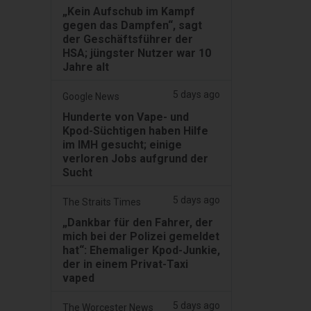
„Kein Aufschub im Kampf
gegen das Dampfen“, sagt
der Geschäftsführer der
HSA; jüngster Nutzer war 10
Jahre alt
5 days ago
Google News
Hunderte von Vape- und
Kpod-Süchtigen haben Hilfe
im IMH gesucht; einige
verloren Jobs aufgrund der
Sucht
5 days ago
The Straits Times
„Dankbar für den Fahrer, der
mich bei der Polizei gemeldet
hat“: Ehemaliger Kpod-Junkie,
der in einem Privat-Taxi
vaped
5 days ago
The Worcester News