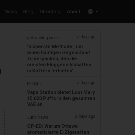
News
Blog
Directory
About
a day ago
getreading.co.uk
'Sicherste Methode', um
einen häufigen Gegenstand
zu verpacken, den die
meisten Fluggesellschaften
n
in Koffern 'erbieten'
a day ago
Pr Sync
Vape Station bietet Lost Mary
15.000 Puffs in den gesamten
VAE an
2 days ago
Juno News
OP-ED: Warum Ottawa
aromatisierte E-Zigaretten