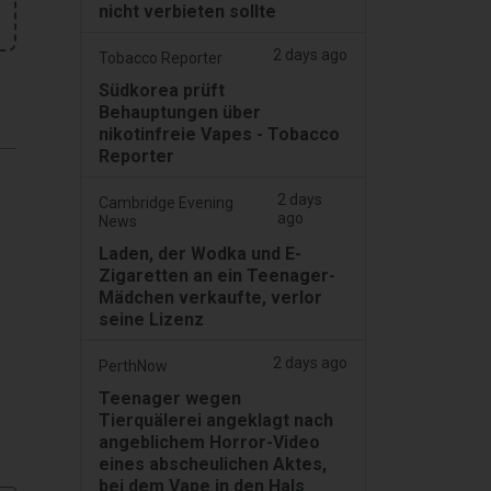
nicht verbieten sollte
2 days ago
Tobacco Reporter
Südkorea prüft
Behauptungen über
nikotinfreie Vapes - Tobacco
Reporter
2 days
Cambridge Evening
ago
News
Laden, der Wodka und E-
Zigaretten an ein Teenager-
Mädchen verkaufte, verlor
seine Lizenz
2 days ago
PerthNow
Teenager wegen
Tierquälerei angeklagt nach
angeblichem Horror-Video
eines abscheulichen Aktes,
bei dem Vape in den Hals