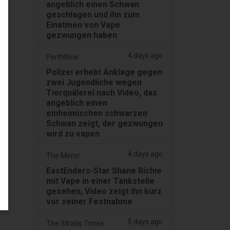
angeblich einen Schwan
geschlagen und ihn zum
Einatmen von Vape
gezwungen haben
4 days ago
PerthNow
Polizei erhebt Anklage gegen
zwei Jugendliche wegen
Tierquälerei nach Video, das
angeblich einen
einheimischen schwarzen
Schwan zeigt, der gezwungen
wird zu vapen
4 days ago
The Mirror
EastEnders-Star Shane Richie
mit Vape in einer Tankstelle
gesehen, Video zeigt ihn kurz
vor seiner Festnahme
5 days ago
The Straits Times