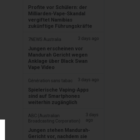
Profite vor Schülern: der
Milliarden-Vape-Skandal
vergiftet Namibias
zukünftige Führungskräfte
3 days ago
7NEWS Australia
Jungen erscheinen vor
Mandurah Gericht wegen
Anklage über Black Swan
Vape Video
3 days ago
Génération sans tabac
Spielerische Vaping-Apps
sind auf Smartphones
weiterhin zugänglich
3 days
ABC (Australian
ago
Broadcasting Corporation)
Jungen stehen Mandurah-
Gericht vor, nachdem sie