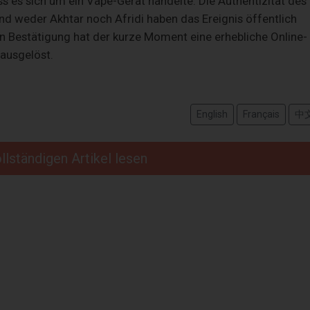
ss es sich um ein Vape-Gerät handelte. Die Authentizität des
und weder Akhtar noch Afridi haben das Ereignis öffentlich
 Bestätigung hat der kurze Moment eine erhebliche Online-
ausgelöst.
English
Français
中
llständigen Artikel lesen