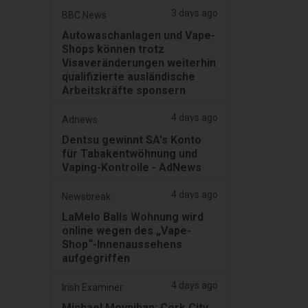
3 days ago
BBC News
Autowaschanlagen und Vape-
Shops können trotz
Visaveränderungen weiterhin
qualifizierte ausländische
Arbeitskräfte sponsern
4 days ago
Adnews
Dentsu gewinnt SA's Konto
für Tabakentwöhnung und
Vaping-Kontrolle - AdNews
4 days ago
Newsbreak
LaMelo Balls Wohnung wird
online wegen des „Vape-
Shop“-Innenaussehens
aufgegriffen
4 days ago
Irish Examiner
Michael Moynihan: Cork City