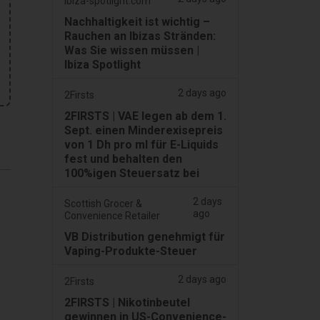
ibiza-spotlight.com
Nachhaltigkeit ist wichtig –
Rauchen an Ibizas Stränden:
Was Sie wissen müssen |
Ibiza Spotlight
2 days ago
2Firsts
2FIRSTS | VAE legen ab dem 1.
Sept. einen Minderexisepreis
von 1 Dh pro ml für E-Liquids
fest und behalten den
100%igen Steuersatz bei
2 days
Scottish Grocer &
ago
Convenience Retailer
VB Distribution genehmigt für
Vaping-Produkte-Steuer
2 days ago
2Firsts
2FIRSTS | Nikotinbeutel
gewinnen in US-Convenience-