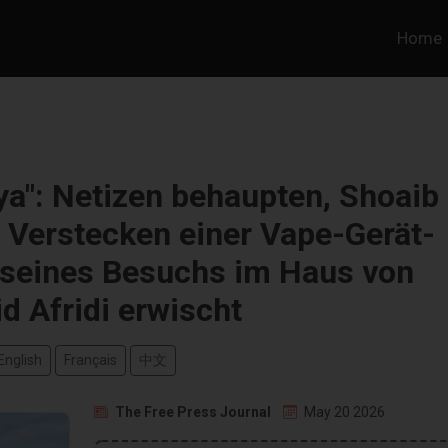
Home
a": Netizen behaupten, Shoaib
 Verstecken einer Vape-Gerät-
seines Besuchs im Haus von
d Afridi erwischt
English
Français
中文
The Free Press Journal
May 20 2026