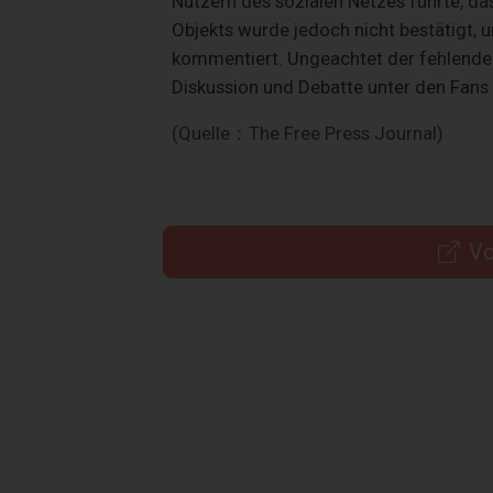
Nutzern des sozialen Netzes führte, da
Objekts wurde jedoch nicht bestätigt, 
kommentiert. Ungeachtet der fehlenden
Diskussion und Debatte unter den Fans 
(Quelle：The Free Press Journal)
Vo