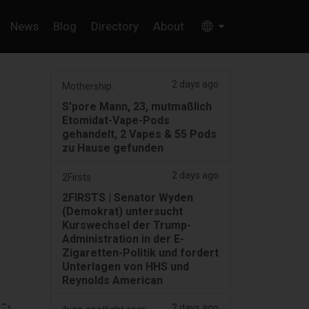
News
Blog
Directory
About
2 days ago
Mothership.
S'pore Mann, 23, mutmaßlich
Etomidat-Vape-Pods
gehandelt, 2 Vapes & 55 Pods
zu Hause gefunden
2 days ago
2Firsts
2FIRSTS | Senator Wyden
(Demokrat) untersucht
Kurswechsel der Trump-
Administration in der E-
Zigaretten-Politik und fordert
Unterlagen von HHS und
Reynolds American
2 days ago