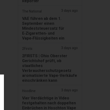
Reporter
3 days ago
The National
VAE führen ab dem 1.
September einen
Mindeststeuersatz für
E‑Zigaretten‑ und
Vape‑Flüssigkeiten ein
3 days ago
2Firsts
2FIRSTS | Ohio Oberster
Gerichtshof prüft, ob
staatliches
Verbraucherschutzgesetz
aromatisierte Vape-Verkäufe
einschränken kann
3 days ago
Hoodline
Vier Verdächtige in Video
festgehalten nach doppelten
Einbrüchen in Hoschton Vape