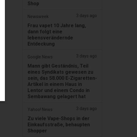
Shop
3 days ago
Newsweek
Frau vapet 10 Jahre lang,
dann folgt eine
lebensverändernde
Entdeckung
3 days ago
Google News
Mann gibt Geständnis, Teil
eines Syndikats gewesen zu
sein, das 58.000 E-Zigaretten-
Artikel in einem Haus in
Lentor und einem Condo in
Sembawang gelagert hat
3 days ago
Yahoo! News
Zu viele Vape-Shops in der
Einkaufsstraße, behaupten
Shopper