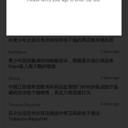
3 days ago
Tobacco Reporter
韩国审查“无尼古丁”电子烟声明 - Tobacco Reporter
3 days ago
Cambridge Evening News
向青少年女孩出售伏特加和电子烟的商店被吊销执照
3 days ago
PerthNow
青少年因涉嫌虐待动物被起诉，视频显示他们强迫将
Vape吸入黑天鹅的喉咙
3 days ago
2Firsts
中国江苏烟草垄断局和药品监管部门针对伪装成医疗器
械的非法电子烟销售，界定六类违规行为
4 days ago
Tobacco Reporter
宾夕法尼亚州在宪法挑战中捍卫风味电子烟法 -
Tobacco Reporter