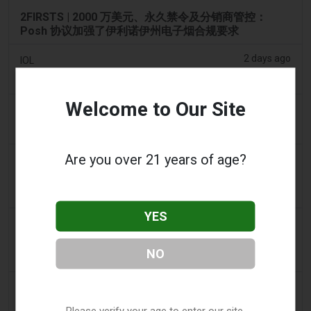
2FIRSTS | 2000 万美元、永久禁令及分销商管控：
Posh 协议加强了伊利诺伊州电子烟合规要求
2 days ago
IOL
烟草法案：Dhlomo 呼吁采取危害减少方法
Welcome to Our Site
2 days ago
AsiaOne
司机协助调查，车内发现电子烟
Are you over 21 years of age?
2 days ago
Pr Sync
Vape Station 在阿联酋全境提供 Lost Mary 15,000 口
一次性电子烟
YES
2 days ago
2Firsts
2FIRSTS | FDA 授权了另外四种尼古丁袋，审查试点已
NO
扩展至初始决定之外
3 days ago
Juno News
OP-ED：为什么渥太华不应该禁止含香味的电子烟产品
Please verify your age to enter our site.