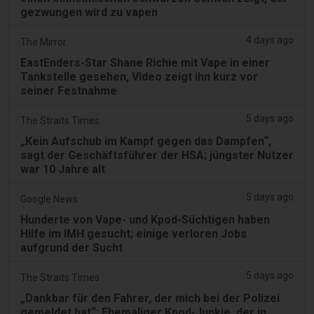
gezwungen wird zu vapen
4 days ago
The Mirror
EastEnders-Star Shane Richie mit Vape in einer
Tankstelle gesehen, Video zeigt ihn kurz vor
seiner Festnahme
5 days ago
The Straits Times
„Kein Aufschub im Kampf gegen das Dampfen“,
sagt der Geschäftsführer der HSA; jüngster Nutzer
war 10 Jahre alt
5 days ago
Google News
Hunderte von Vape- und Kpod-Süchtigen haben
Hilfe im IMH gesucht; einige verloren Jobs
aufgrund der Sucht
5 days ago
The Straits Times
„Dankbar für den Fahrer, der mich bei der Polizei
gemeldet hat“: Ehemaliger Kpod-Junkie, der in