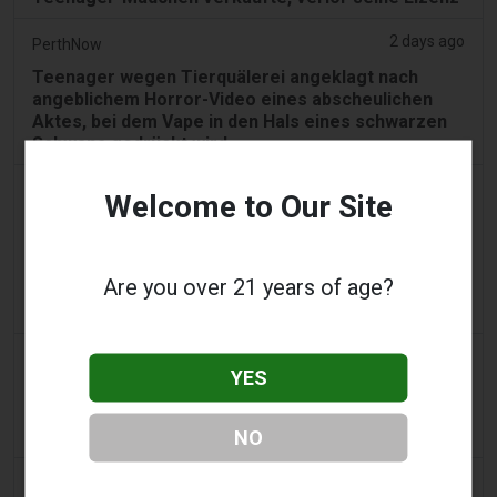
2 days ago
PerthNow
Teenager wegen Tierquälerei angeklagt nach
angeblichem Horror-Video eines abscheulichen
Aktes, bei dem Vape in den Hals eines schwarzen
Schwans gedrückt wird.
2 days ago
2Firsts
Welcome to Our Site
Chinas Jiangsu-Tabakmonopolbüro und Jiangsu-
Ärzteprodukteverwaltung bekämpfen illegale
Vape-Verkäufe, die als medizinische Geräte
Are you over 21 years of age?
getarnt sind, und definieren sechs
Verstoßkategorien.
3 days ago
Tobacco Reporter
YES
PA verteidigt Gesetz gegen aromatisierte E-
Zigaretten in Verfassungsstreit - Tobacco
NO
Reporter
3 days ago
Confidentenamibia