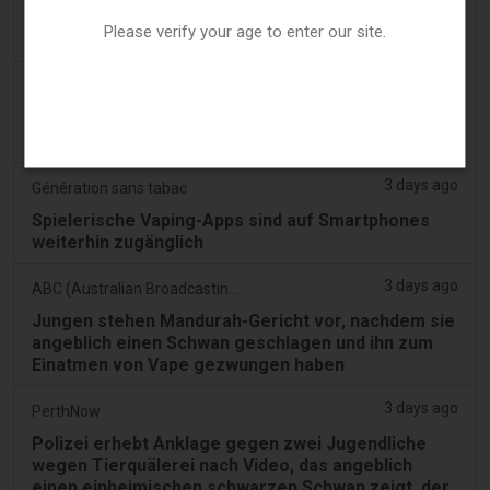
Profite vor Schülern: der Milliarden-Vape-Skandal
Please verify your age to enter our site.
vergiftet Namibias zukünftige Führungskräfte
3 days ago
7NEWS Australia
Jungen erscheinen vor Mandurah Gericht wegen
Anklage über Black Swan Vape Video
3 days ago
Génération sans tabac
Spielerische Vaping-Apps sind auf Smartphones
weiterhin zugänglich
3 days ago
ABC (Australian Broadcasting Corporation)
Jungen stehen Mandurah-Gericht vor, nachdem sie
angeblich einen Schwan geschlagen und ihn zum
Einatmen von Vape gezwungen haben
3 days ago
PerthNow
Polizei erhebt Anklage gegen zwei Jugendliche
wegen Tierquälerei nach Video, das angeblich
einen einheimischen schwarzen Schwan zeigt, der