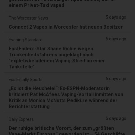
einem Privat-Taxi vaped
5 days ago
The Worcester News
Connect 2 Vapes in Worcester hat neuen Besitzer
5 days ago
Evening Standard
EastEnders-Star Shane Richie wegen
Trunkenheitsfahrens angeklagt nach
"expletivbeladenem Vaping-Streit an einer
Tankstelle"
5 days ago
Essentially Sports
„Es ist die Heuchelei“: Ex-ESPN-Moderatorin
kritisiert Pat McAfees Vaping-Vorfall inmitten von
Kritik an Monica McNutts Pediküre während der
Berichterstattung
5 days ago
Daily Express
Der ruhige britische Vorort, der zum „größten
Vape-Markt Europas“ geworden ist – 54 Geschäfte