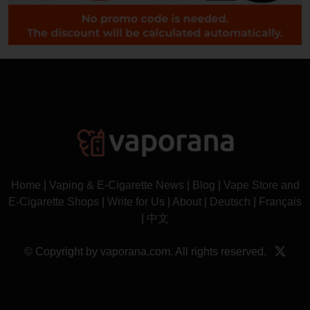
Home
|
Vaping & E-Cigarette News
|
Blog
|
Vape Store and
E-Cigarette Shops
|
Write for Us
|
About
|
Deutsch
|
Français
|
中文
© Copyright by vaporana.com. All rights reserved.