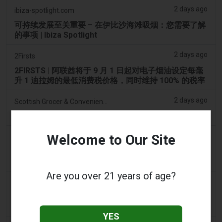
2 days ago
ibiza-spotlight.com
可持续发展至关重要 – 在伊比沙海滩吸烟：您需要了解
的事项 | Ibiza Spotlight
2 days ago
2Firsts
2FIRSTS | 阿联酋将于 9 月 1 日起对电子烟油设定每毫
升 1 迪拉姆的最低消费税价格，同时维持 100% 的税率
2 days ago
Scottish Grocer & Convenience Retailer
VB Distribution获准承担电子烟产品税
Welcome to Our Site
2 days ago
2Firsts
2FIRSTS | 尼古丁袋在美国便利店市场崛起，而电子烟
销量下降 14%
Are you over 21 years of age?
2 days ago
The Irish Times
电子烟税在九个月内筹集了2200万欧元后，政府正考虑
提高税率
YES