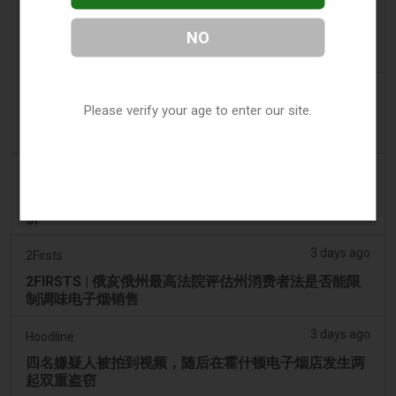
2 days ago
Tico Times
NO
哥斯达黎加新的电子烟法规原定今日生效，但并未生
效。
3 days ago
Tobacco Reporter
Please verify your age to enter our site.
Ohio 评估执行非法电子烟销售的权力 – Tobacco
Reporter
3 days ago
The National
阿联酋将于9月1日起对电子烟和vape液体实行最低税
价
3 days ago
2Firsts
2FIRSTS | 俄亥俄州最高法院评估州消费者法是否能限
制调味电子烟销售
3 days ago
Hoodline
四名嫌疑人被拍到视频，随后在霍什顿电子烟店发生两
起双重盗窃