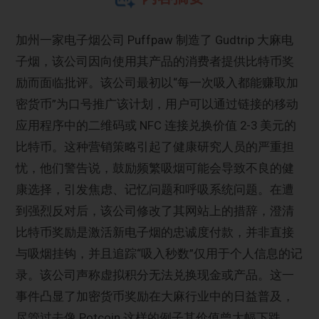
加州一家电子烟公司 Puffpaw 制造了 Gudtrip 大麻电
子烟，该公司因向使用其产品的消费者提供比特币奖
励而面临批评。该公司最初以“每一次吸入都能赚取加
密货币”为口号推广该计划，用户可以通过链接的移动
应用程序中的二维码或 NFC 连接兑换价值 2-3 美元的
比特币。这种营销策略引起了健康研究人员的严重担
忧，他们警告说，鼓励频繁吸烟可能会导致不良的健
康选择，引发焦虑、记忆问题和呼吸系统问题。在遭
到强烈反对后，该公司修改了其网站上的措辞，澄清
比特币奖励是激活新电子烟的忠诚度付款，并非直接
与吸烟挂钩，并且追踪“吸入秒数”仅用于个人信息的记
录。该公司声称虚拟积分无法兑换现金或产品。这一
事件凸显了加密货币奖励在大麻行业中的日益普及，
尽管过去像 Potcoin 这样的例子其价值曾大幅下跌。