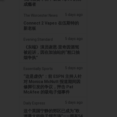
成瘾者
5 days ago
The Worcester News
Connect 2 Vapes 在伍斯特的
新老板
5 days ago
Evening Standard
《东端》演员谢恩·里奇因酒驾
被起诉，因在加油站的“粗口抽
烟争执”
5 days ago
Essentially Sports
“这是虚伪”：前 ESPN 主持人针
对 Monica McNutt 报道期间因
修脚引发的争议，抨击 Pat
McAfee 的吸电子烟事件
5 days ago
Daily Express
这个英国宁静的郊区已成为“欧
洲最大的电子烟市场”——拥有54