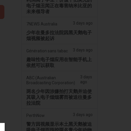
电子烟丑闻正在毒害纳米比亚的
未来领导者
3 days ago
7NEWS Australia
少年在曼多拉法院因黑天鹅电子
烟视频被起诉
3 days ago
Génération sans tabac
趣味性电子烟应用在智能手机上
依然可以获取
3 days
ABC (Australian
ago
Broadcasting Corporation)
两名少年因涉嫌拍打天鹅并迫使
其吸入电子烟烟雾而被送往曼多
拉法院
3 days ago
PerthNow
警方因视频显示本土黑天鹅被迫
吸电子烟而指控两名青少年动物