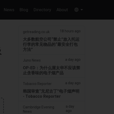
News
Blog
Directory
About
18 hours ago
getreading.co.uk
大多数航空公司“禁止”放入托运
行李的常见物品的“最安全打包
吸
方法”
a day ago
Juno News
OP-ED：为什么渥太华不应该禁
止含香味的电子烟产品
a day ago
Tobacco Reporter
韩国审查“无尼古丁”电子烟声明
- Tobacco Reporter
a day
Cambridge Evening
ago
News