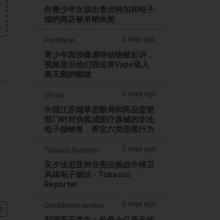
向青少年女孩出售伏特加和电子
烟的商店被吊销执照
2 days ago
PerthNow
青少年因涉嫌虐待动物被起诉，
视频显示他们强迫将Vape吸入
黑天鹅的喉咙
2 days ago
2Firsts
中国江苏烟草垄断局和药品监管
部门针对伪装成医疗器械的非法
电子烟销售，界定六类违规行为
奖
3 days ago
Tobacco Reporter
宾夕法尼亚州在宪法挑战中捍卫
风味电子烟法 - Tobacco
Reporter
3 days ago
Confidentenamibia
s
利润高于学生：价值十亿美元的