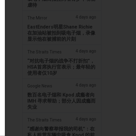
虐待
4 days ago
The Mirror
EastEnders明星Shane Richie
在加油站被拍到吸电子烟，录像
显示他在被捕前的片刻
4 days ago
The Straits Times
“对抗电子烟的战争不打折扣”，
HSA首席执行官表示；最年轻的
使用者仅10岁
4 days ago
Google News
数百名电子烟和 Kpod 成瘾者向
IMH 寻求帮助；部分人因成瘾而
失业
4 days ago
The Straits Times
“感谢向警察举报我的司机”：在
私人租赁车辆中吸食 Kpod 的前