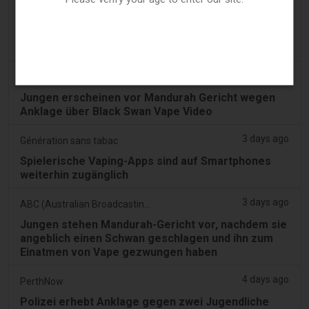
3 days ago
Confidentenamibia
Profite vor Schülern: der Milliarden-Vape-Skandal
vergiftet Namibias zukünftige Führungskräfte
3 days ago
7NEWS Australia
Jungen erscheinen vor Mandurah Gericht wegen
Anklage über Black Swan Vape Video
3 days ago
Génération sans tabac
Spielerische Vaping-Apps sind auf Smartphones
weiterhin zugänglich
3 days ago
ABC (Australian Broadcasting Corporation)
Jungen stehen Mandurah-Gericht vor, nachdem sie
angeblich einen Schwan geschlagen und ihn zum
Einatmen von Vape gezwungen haben
4 days ago
PerthNow
Polizei erhebt Anklage gegen zwei Jugendliche