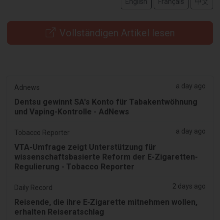
English
Français
中文
Vollständigen Artikel lesen
a day ago
Adnews
Dentsu gewinnt SA's Konto für Tabakentwöhnung
und Vaping-Kontrolle - AdNews
a day ago
Tobacco Reporter
VTA-Umfrage zeigt Unterstützung für
wissenschaftsbasierte Reform der E-Zigaretten-
Regulierung - Tobacco Reporter
2 days ago
Daily Record
Reisende, die ihre E‑Zigarette mitnehmen wollen,
erhalten Reiseratschlag