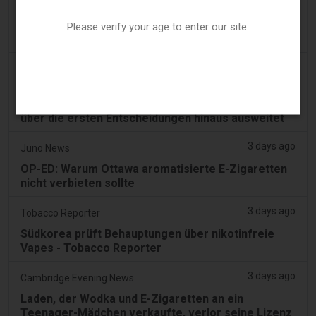
2 days ago
Pr Sync
Vape Station bietet Lost Mary 15.000 Puffs in den
Please verify your age to enter our site.
gesamten VAE an
2 days ago
2Firsts
2FIRSTS | FDA genehmigt vier weitere
Nikotinbeutel, während sich das Prüfprogramm
über die ersten Entscheidungen hinaus ausweitet
3 days ago
Juno News
OP-ED: Warum Ottawa aromatisierte E-Zigaretten
nicht verbieten sollte
3 days ago
Tobacco Reporter
Südkorea prüft Behauptungen über nikotinfreie
Vapes - Tobacco Reporter
3 days ago
Cambridge Evening News
Laden, der Wodka und E-Zigaretten an ein
Teenager-Mädchen verkaufte, verlor seine Lizenz