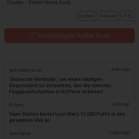
(Quelle：Batam News Asia)
English
Français
中文
Vollständigen Artikel lesen
a day ago
getreading.co.uk
'Sicherste Methode', um einen häufigen
Gegenstand zu verpacken, den die meisten
Fluggesellschaften in Koffern 'erbieten'
a day ago
Pr Sync
Vape Station bietet Lost Mary 15.000 Puffs in den
gesamten VAE an
2 days ago
Juno News