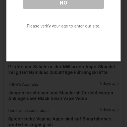
NO
Vape-Verkäufe, die als medizinische Geräte
getarnt sind, und definieren sechs
Verstoßkategorien.
Please verify your age to enter our site.
3 days ago
Tobacco Reporter
PA verteidigt Gesetz gegen aromatisierte E-
Zigaretten in Verfassungsstreit - Tobacco
Reporter
3 days ago
Confidentenamibia
Profite vor Schülern: der Milliarden-Vape-Skandal
vergiftet Namibias zukünftige Führungskräfte
3 days ago
7NEWS Australia
Jungen erscheinen vor Mandurah Gericht wegen
Anklage über Black Swan Vape Video
3 days ago
Génération sans tabac
Spielerische Vaping-Apps sind auf Smartphones
weiterhin zugänglich