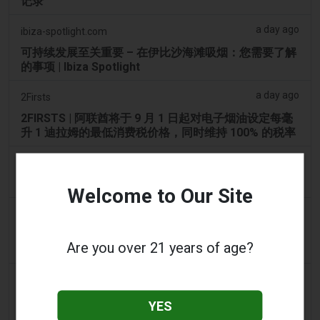
记录
a day ago
ibiza-spotlight.com
可持续发展至关重要 – 在伊比沙海滩吸烟：您需要了解
的事项 | Ibiza Spotlight
a day ago
2Firsts
2FIRSTS | 阿联酋将于 9 月 1 日起对电子烟油设定每毫
升 1 迪拉姆的最低消费税价格，同时维持 100% 的税率
a day ago
Scottish Grocer & Convenience Retailer
VB Distribution获准承担电子烟产品税
Welcome to Our Site
a day ago
2Firsts
2FIRSTS | 尼古丁袋在美国便利店市场崛起，而电子烟
Are you over 21 years of age?
销量下降 14%
a day ago
The Irish Times
电子烟税在九个月内筹集了2200万欧元后，政府正考虑
YES
提高税率