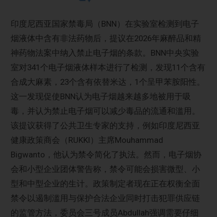
印度尼西亚国家禁毒局（BNN）在实验室检测到电子
烟液体中含有非法药物后，提议在2026年麻醉品和精
神药物法案中纳入禁止电子烟的条款。BNN中央实验
室对341个电子烟液体样本进行了检测，发现11个含有
合成大麻素，23个含有依替米达，1个呈甲苯胺阳性。
这一发现促使BNN认为电子烟越来越多地被用于吸
毒，并认为禁止电子烟可以减少毒品的流通和滥用。
该提议获得了公共卫生专家的支持，例如印度尼西亚
健康政策商会（RUKKI）主席Mouhammad
Bigwanto，他认为禁令简化了执法。然而，电子烟协
会和小型企业团体警告称，禁令可能会损害微型、小
型和中型企业的生计。政策制定者现在正在权衡全面
禁令以遏制滥用与保护合法企业同时打击犯罪供应链
的监管方法，委员会三号成员Abdullah强调需要仔细