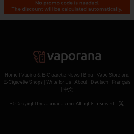
Home
|
Vaping & E-Cigarette News
|
Blog
|
Vape Store and
E-Cigarette Shops
|
Write for Us
|
About
|
Deutsch
|
Français
|
中文
© Copyright by vaporana.com. All rights reserved.