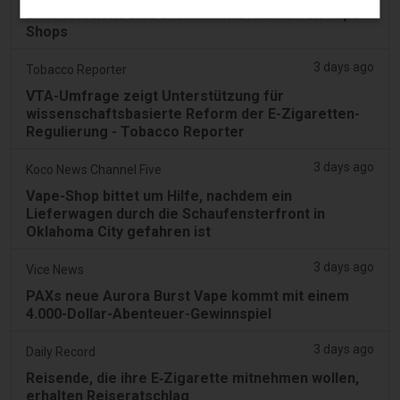
Ladenstädlern eine erstaunliche Anzahl von Vape-
Shops
3 days ago
Tobacco Reporter
VTA-Umfrage zeigt Unterstützung für
wissenschaftsbasierte Reform der E-Zigaretten-
Regulierung - Tobacco Reporter
3 days ago
Koco News Channel Five
Vape-Shop bittet um Hilfe, nachdem ein
Lieferwagen durch die Schaufensterfront in
Oklahoma City gefahren ist
3 days ago
Vice News
PAXs neue Aurora Burst Vape kommt mit einem
4.000-Dollar-Abenteuer-Gewinnspiel
3 days ago
Daily Record
Reisende, die ihre E‑Zigarette mitnehmen wollen,
erhalten Reiseratschlag