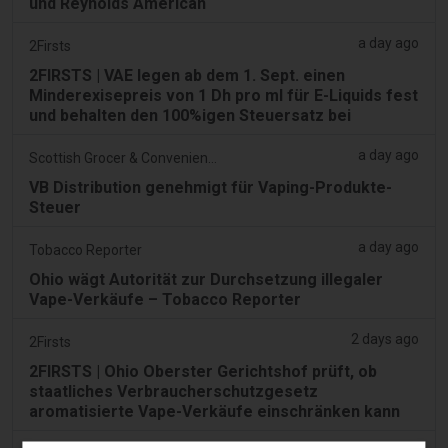
und Reynolds American
a day ago
2Firsts
2FIRSTS | VAE legen ab dem 1. Sept. einen
Minderexisepreis von 1 Dh pro ml für E-Liquids fest
und behalten den 100%igen Steuersatz bei
a day ago
Scottish Grocer & Convenience Retailer
VB Distribution genehmigt für Vaping-Produkte-
Steuer
a day ago
Tobacco Reporter
Ohio wägt Autorität zur Durchsetzung illegaler
Vape-Verkäufe – Tobacco Reporter
2 days ago
2Firsts
2FIRSTS | Ohio Oberster Gerichtshof prüft, ob
staatliches Verbraucherschutzgesetz
aromatisierte Vape-Verkäufe einschränken kann