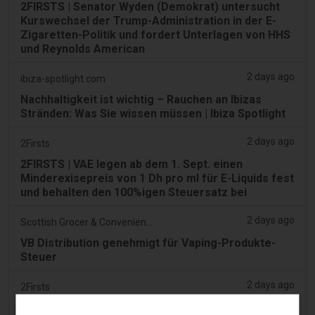
2FIRSTS | Senator Wyden (Demokrat) untersucht
Kurswechsel der Trump-Administration in der E-
Zigaretten-Politik und fordert Unterlagen von HHS
und Reynolds American
2 days ago
ibiza-spotlight.com
Nachhaltigkeit ist wichtig – Rauchen an Ibizas
Stränden: Was Sie wissen müssen | Ibiza Spotlight
2 days ago
2Firsts
2FIRSTS | VAE legen ab dem 1. Sept. einen
Minderexisepreis von 1 Dh pro ml für E-Liquids fest
und behalten den 100%igen Steuersatz bei
2 days ago
Scottish Grocer & Convenience Retailer
VB Distribution genehmigt für Vaping-Produkte-
Steuer
2 days ago
2Firsts
2FIRSTS | Nikotinbeutel gewinnen in US-