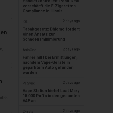
Händlerkontrollen: Posh-Deal
verschärft die E-Zigaretten-
Compliance in Illinois
2 days ago
IOL
Tabakgesetz: Dhlomo fordert
ten
einen Ansatz zur
Schadensminimierung
ung
n,
2 days ago
AsiaOne
Fahrer hilft bei Ermittlungen,
nachdem Vape-Geräte in
geparktem Auto gefunden
wurden
n
2 days ago
Pr Sync
Vape Station bietet Lost Mary
15.000 Puffs in den gesamten
tlich
VAE an
2 days ago
2Firsts