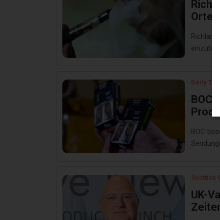
Richl
Orten
folge
Richland
einzubez
Daily Tri
BOC b
Produ
BOC besc
Sendunge
Kits, Ei
Scottish
UK-Va
Zeite