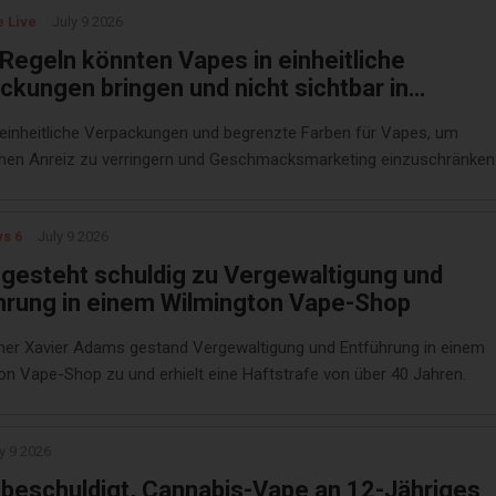
e Live
July 9 2026
Regeln könnten Vapes in einheitliche
ckungen bringen und nicht sichtbar in
äften platzieren
 einheitliche Verpackungen und begrenzte Farben für Vapes, um
chen Anreiz zu verringern und Geschmacksmarketing einzuschränken
s 6
July 9 2026
gesteht schuldig zu Vergewaltigung und
hrung in einem Wilmington Vape-Shop
her Xavier Adams gestand Vergewaltigung und Entführung in einem
on Vape-Shop zu und erhielt eine Haftstrafe von über 40 Jahren.
y 9 2026
beschuldigt, Cannabis-Vape an 12-Jähriges