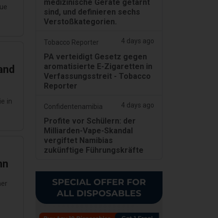
medizinische Geräte getarnt
eue
sind, und definieren sechs
Verstoßkategorien.
4 days ago
Tobacco Reporter
PA verteidigt Gesetz gegen
aromatisierte E-Zigaretten in
and
Verfassungsstreit - Tobacco
Reporter
e in
4 days ago
Confidentenamibia
Profite vor Schülern: der
Milliarden-Vape-Skandal
vergiftet Namibias
zukünftige Führungskräfte
nn
ner