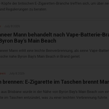
 Köpfe der britischen E-Zigaretten-Branche treffen sich, um über n
und Regulierungen zu beraten.
w
July 8 2026
aneer Mann behandelt nach Vape-Batterie-Br
Byron Bay’s Main Beach
aneer Mann erlitt eine leichte Beinverbrennung, als seine Vape-Batteri
asche nahe Byron Bay’s Main Beach in Brand geriet.
News
July 8 2026
 brennen: E‑Zigarette im Taschen brennt Ma
 aus Brisbane wurde in der Nähe von Byron Bay’s Main Beach von ei
tte im Taschen entzündet, was zu einer leichten Verbrennung führte.