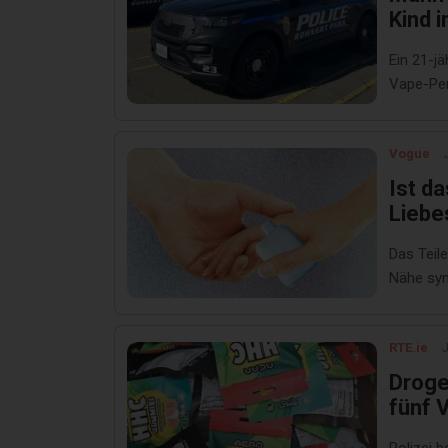
Kind 
habe
Ein 21-j
Vape-Pen
Vogue
Ist d
Liebe
Das Teil
Nähe sym
RTE.ie
J
Droge
fünf 