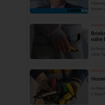
Führende
Steuern 
PerthNo
Brisb
nahe 
Ein Brisb
seiner T
Yahoo! 
Hosen
Ein Mann
E‑Zigare