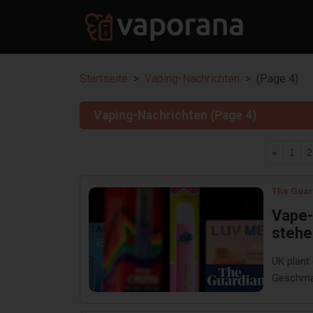
Startseite
Vaping-Nachrichten
(Page 4)
Vaping-Nachrichten (Page 4)
«
1
2
The Guar
Vape-
stehe
britis
UK plant
Kinde
Geschmac