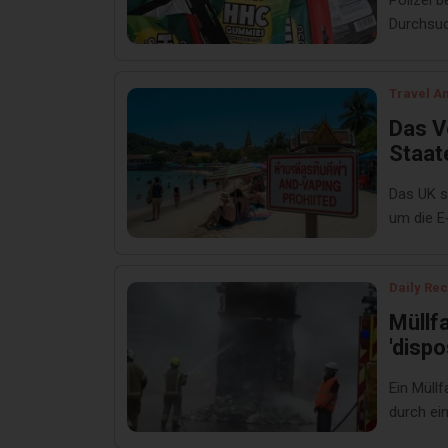
Polizei 
Durchsuc
Travel A
Das V
Staat
Lände
Das UK s
zu ve
um die E
Rauch
reduziere
Gesun
geht 
Daily Re
Müllf
'disp
Ein Müllf
durch ei
auslöste