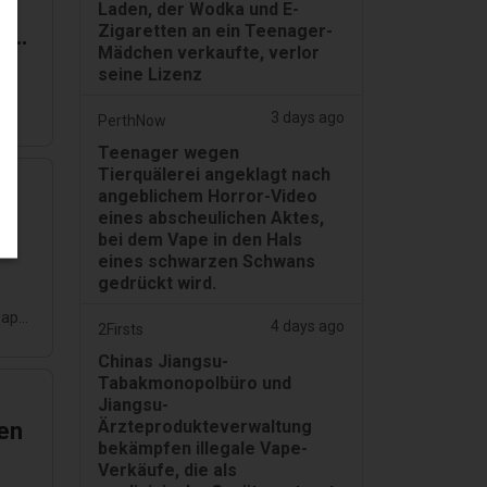
n
Laden, der Wodka und E-
Zigaretten an ein Teenager-
ten
Mädchen verkaufte, verlor
seine Lizenz
3 days ago
PerthNow
Teenager wegen
Tierquälerei angeklagt nach
angeblichem Horror-Video
-
eines abscheulichen Aktes,
bei dem Vape in den Hals
eines schwarzen Schwans
gedrückt wird.
Vape-
4 days ago
2Firsts
Chinas Jiangsu-
Tabakmonopolbüro und
Jiangsu-
Ärzteprodukteverwaltung
gen
bekämpfen illegale Vape-
Verkäufe, die als