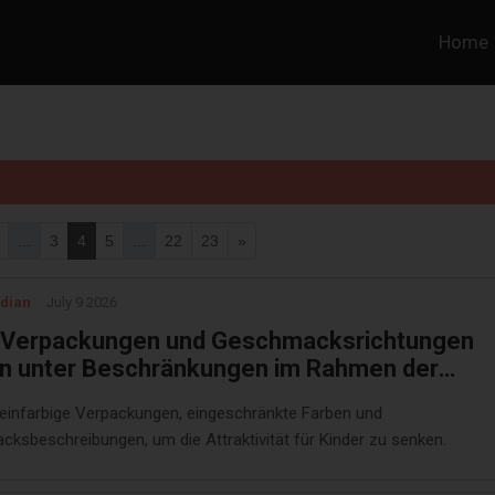
Home
...
3
4
5
...
22
23
»
dian
July 9 2026
Verpackungen und Geschmacksrichtungen
n unter Beschränkungen im Rahmen der
chen Pläne zur Reduzierung der Attraktivität f
 einfarbige Verpackungen, eingeschränkte Farben und
r
ksbeschreibungen, um die Attraktivität für Kinder zu senken.