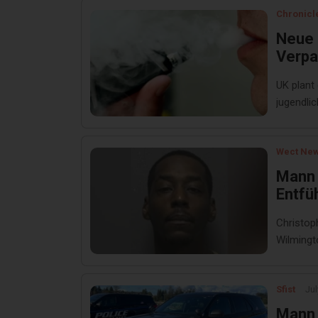
Chronicl
Neue 
Verpa
Gesch
UK plant
jugendli
Wect New
Mann 
Entfü
Christop
Wilmingt
Sfist
Jul
Mann 