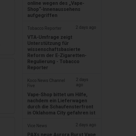
online wegen des „Vape-
Shop“-Innenaussehens
aufgegriffen
2 days ago
Tobacco Reporter
VTA-Umfrage zeigt
Unterstützung für
.
wissenschaftsbasierte
Reform der E-Zigaretten-
Regulierung - Tobacco
Reporter
2 days
Koco News Channel
ago
Five
Vape-Shop bittet um Hilfe,
nachdem ein Lieferwagen
durch die Schaufensterfront
in Oklahoma City gefahren ist
2 days ago
Vice News
PAXs neue Aurora Burst Vape