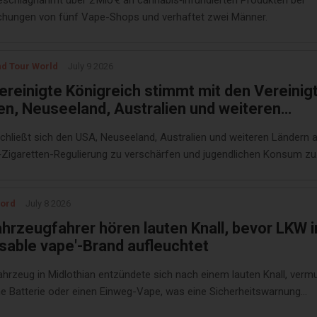
beschlagnahmt über 2 Mio € an cannabis‑infundierten Produkten bei
hungen von fünf Vape-Shops und verhaftet zwei Männer.
nd Tour World
July 9 2026
ereinigte Königreich stimmt mit den Vereinig
en, Neuseeland, Australien und weiteren
rn zu, um die weltweite E‑Zigaretten‑Verfolg
chließt sich den USA, Neuseeland, Australien und weiteren Ländern a
rstärken, die möglicherweise die
‑Zigaretten-Regulierung zu verschärfen und jugendlichen Konsum zu
alternativen und öffentlichen
n.
dheitsrichtlinien für immer neu definiert: So
es weiter – Travel And Tour World
cord
July 8 2026
ahrzeugfahrer hören lauten Knall, bevor LKW i
osable vape'-Brand aufleuchtet
ahrzeug in Midlothian entzündete sich nach einem lauten Knall, vermu
ne Batterie oder einen Einweg-Vape, was eine Sicherheitswarnung
.