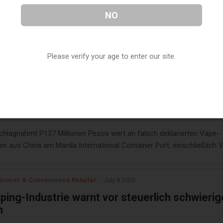
and County plant, das Dampfen an bestimmte
NO
 zu beschränken. Weitere Vorschriften könn
n.
 County aktualisiert seine rauchfreie Verordnung, um Dampfen
iehen, wobei weitere Regelungen für Vape-Shops möglich sind.
Please verify your age to enter our site.
bune
July 8 2026
eschlagnahmt P137-M geschmuggelte Vape
kte
hlagnahmt P137 Millionen Pesos wert an falsch deklarierten Vape-
n aus China am Manila International Container Port, einschließlich 
nweg-Vapes und Kartuschen.
 Grocer & Convenience Retailer
July 8 2026
ping-Industrie warnt vor steuerlich schwieri
n