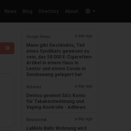
News
Blog
Directory
About
a day ago
Google News
Mann gibt Geständnis, Teil
eines Syndikats gewesen zu
sein, das 58.000 E-Zigaretten-
Artikel in einem Haus in
Lentor und einem Condo in
Sembawang gelagert hat
a day ago
Adnews
Dentsu gewinnt SA's Konto
für Tabakentwöhnung und
ür
Vaping-Kontrolle - AdNews
a day ago
Newsbreak
LaMelo Balls Wohnung wird