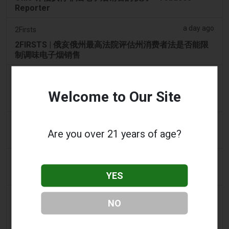
Reporter
a day ago
2Firsts
2FIRSTS | 俄亥俄州最高法院评估州消费者法是否能限
制调味电子烟销售
a day ago
Google News
男子承认参与犯罪集团，在 Lentor 的房屋和
Welcome to Our Site
Sembawang 的公寓中储存了 58,000 件电子烟制品
2 days ago
Yahoo! News
Are you over 21 years of age?
购物者声称：商业街上的电子烟店太多了
2 days ago
Adnews
YES
Dentsu 赢得南澳州戒烟与电子烟控制业务 - AdNews
2 days ago
Newsbreak
NO
拉梅洛·鲍尔的公寓因‘电子烟店’室内设计而在网上引发
热议