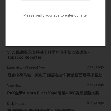
拉梅洛·鲍尔的公寓因‘电子烟店’室内设计而在网上引发
热议
Please verify your age to enter our site.
2 days ago
Irish Examiner
Michael Moynihan：科克市在所有店铺关闭中拥有惊
人数量的电子烟店
2 days ago
Tobacco Reporter
VTA 民调显示支持基于科学的电子烟监管改革 -
Tobacco Reporter
2 days ago
Koco News Channel Five
俄克拉荷马城一家电子烟店在货车撞破店面后寻求帮助
2 days ago
Vice News
PAX全新Aurora Burst Vape附赠4,000美元冒险大奖
3 days ago
Daily Record
想携带电子烟出国的旅客收到旅行警示