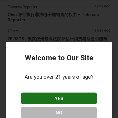
a day ago
Tobacco Reporter
Ohio 评估执行非法电子烟销售的权力 – Tobacco
Reporter
a day ago
2Firsts
2FIRSTS | 俄亥俄州最高法院评估州消费者法是否能限
制调味电子烟销售
a day ago
Google News
Welcome to Our Site
男子承认参与犯罪集团，在 Lentor 的房屋和
Sembawang 的公寓中储存了 58,000 件电子烟制品
Are you over 21 years of age?
2 days ago
Yahoo! News
购物者声称：商业街上的电子烟店太多了
YES
2 days ago
Adnews
Dentsu 赢得南澳州戒烟与电子烟控制业务 - AdNews
NO
2 days ago
Newsbreak