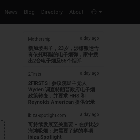
News
Blog
Directory
About
a day ago
Mothership.
新加坡男子，23岁，涉嫌贩运含
有依托咪酯的电子烟弹，家中搜
出2台电子烟及55个烟弹
a day ago
2Firsts
2FIRSTS | 参议院民主党人
Wyden 调查特朗普政府电子烟
政策转变，并要求 HHS 和
Reynolds American 提供记录
a day ago
ibiza-spotlight.com
可持续发展至关重要 – 在伊比沙
海滩吸烟：您需要了解的事项 |
Ibiza Spotlight