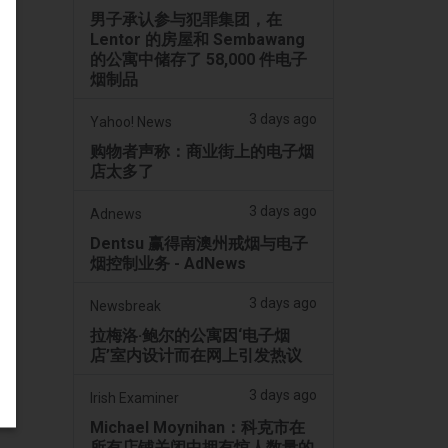
男子承认参与犯罪集团，在
Lentor 的房屋和 Sembawang
的公寓中储存了 58,000 件电子
烟制品
3 days ago
Yahoo! News
购物者声称：商业街上的电子烟
店太多了
3 days ago
Adnews
Dentsu 赢得南澳州戒烟与电子
烟控制业务 - AdNews
3 days ago
Newsbreak
拉梅洛·鲍尔的公寓因‘电子烟
店’室内设计而在网上引发热议
3 days ago
Irish Examiner
Michael Moynihan：科克市在
所有店铺关闭中拥有惊人数量的