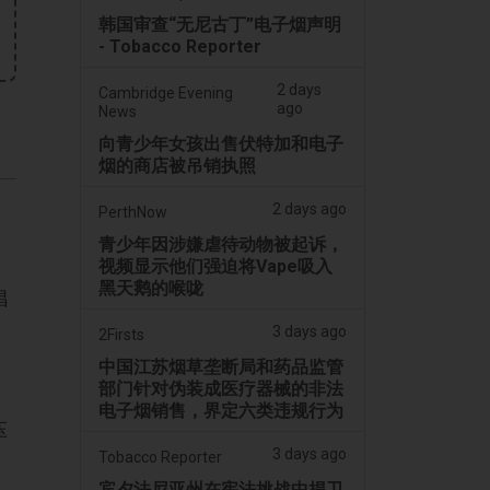
韩国审查“无尼古丁”电子烟声明
- Tobacco Reporter
2 days
Cambridge Evening
ago
News
向青少年女孩出售伏特加和电子
烟的商店被吊销执照
2 days ago
PerthNow
青少年因涉嫌虐待动物被起诉，
视频显示他们强迫将Vape吸入
黑天鹅的喉咙
唱
不
3 days ago
2Firsts
中国江苏烟草垄断局和药品监管
部门针对伪装成医疗器械的非法
电子烟销售，界定六类违规行为
压
3 days ago
Tobacco Reporter
宾夕法尼亚州在宪法挑战中捍卫