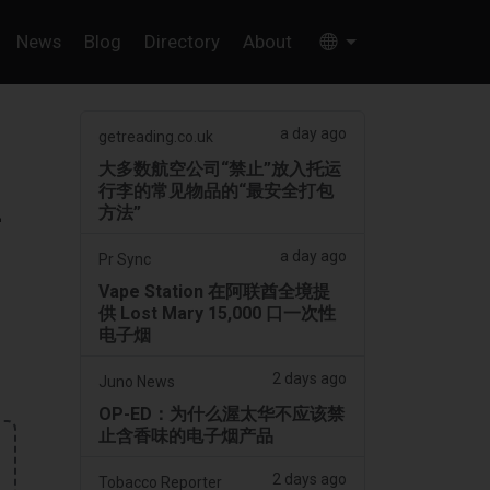
News
Blog
Directory
About
a day ago
getreading.co.uk
大多数航空公司“禁止”放入托运
行李的常见物品的“最安全打包
—
方法”
a day ago
Pr Sync
Vape Station 在阿联酋全境提
供 Lost Mary 15,000 口一次性
电子烟
2 days ago
Juno News
OP-ED：为什么渥太华不应该禁
止含香味的电子烟产品
2 days ago
Tobacco Reporter