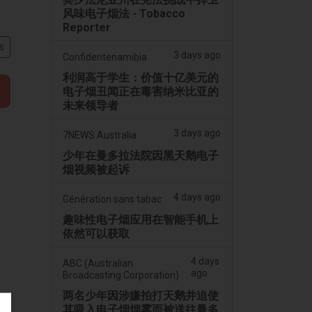
风味电子烟法 - Tobacco
Reporter
s
3 days ago
Confidentenamibia
利润高于学生：价值十亿美元的
电子烟丑闻正在毒害纳米比亚的
未来领导者
3 days ago
7NEWS Australia
少年在曼多拉法院因黑天鹅电子
烟视频被起诉
4 days ago
Génération sans tabac
趣味性电子烟应用在智能手机上
依然可以获取
4 days
ABC (Australian
ago
Broadcasting Corporation)
两名少年因涉嫌拍打天鹅并迫使
其吸入电子烟烟雾而被送往曼多