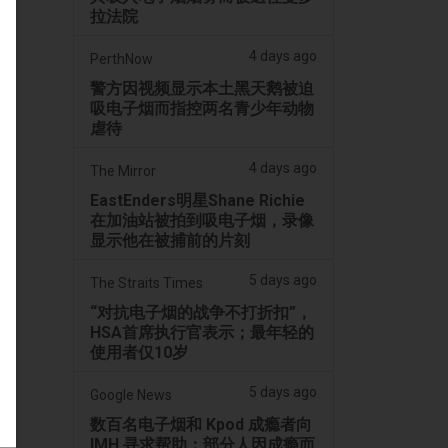
拉法院
4 days ago
PerthNow
警方因视频显示本土黑天鹅被迫
吸电子烟而指控两名青少年动物
虐待
4 days ago
The Mirror
EastEnders明星Shane Richie
在加油站被拍到吸电子烟，录像
显示他在被捕前的片刻
5 days ago
The Straits Times
“对抗电子烟的战争不打折扣”，
HSA首席执行官表示；最年轻的
使用者仅10岁
5 days ago
Google News
数百名电子烟和 Kpod 成瘾者向
IMH 寻求帮助；部分人因成瘾而