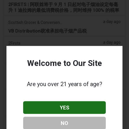
2FIRSTS | 阿联酋将于 9 月 1 日起对电子烟油设定每毫
升 1 迪拉姆的最低消费税价格，同时维持 100% 的税率
a day ago
Scottish Grocer & Convenience Retailer
VB Distribution获准承担电子烟产品税
a day ago
2Firsts
2FIRSTS | 尼古丁袋在美国便利店市场崛起，而电子烟
销量下降 14%
Welcome to Our Site
a day ago
The Irish Times
电子烟税在九个月内筹集了2200万欧元后，政府正考虑
Are you over 21 years of age?
提高税率
2 days ago
Tico Times
哥斯达黎加新的电子烟法规原定今日生效，但并未生
YES
效。
2 days ago
NO
Tobacco Reporter