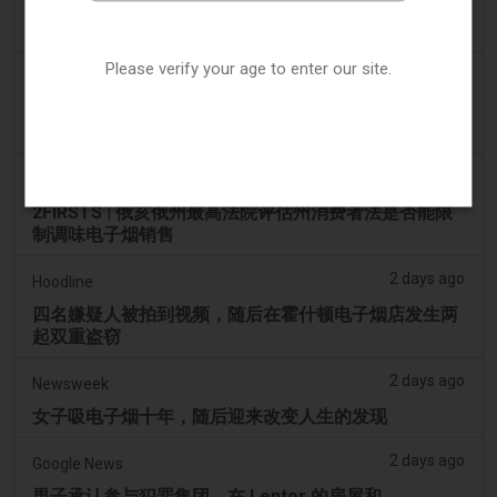
Ohio 评估执行非法电子烟销售的权力 – Tobacco
Reporter
Please verify your age to enter our site.
2 days ago
The National
阿联酋将于9月1日起对电子烟和vape液体实行最低税
价
2 days ago
2Firsts
2FIRSTS | 俄亥俄州最高法院评估州消费者法是否能限
制调味电子烟销售
2 days ago
Hoodline
四名嫌疑人被拍到视频，随后在霍什顿电子烟店发生两
起双重盗窃
2 days ago
Newsweek
女子吸电子烟十年，随后迎来改变人生的发现
2 days ago
Google News
男子承认参与犯罪集团，在 Lentor 的房屋和