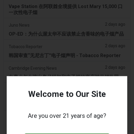
Vape Station 在阿联酋全境提供 Lost Mary 15,000 口
一次性电子烟
2 days ago
Juno News
OP-ED：为什么渥太华不应该禁止含香味的电子烟产品
2 days ago
Tobacco Reporter
韩国审查“无尼古丁”电子烟声明 - Tobacco Reporter
2 days ago
Cambridge Evening News
向青少年女孩出售伏特加和电子烟的商店被吊销执照
2 days ago
PerthNow
Welcome to Our Site
青少年因涉嫌虐待动物被起诉，视频显示他们强迫将
Vape吸入黑天鹅的喉咙
Are you over 21 years of age?
3 days ago
2Firsts
中国江苏烟草垄断局和药品监管部门针对伪装成医疗器
械的非法电子烟销售，界定六类违规行为