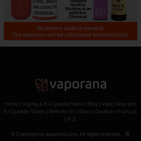
Home
|
Vaping & E-Cigarette News
|
Blog
|
Vape Store and
E-Cigarette Shops
|
Write for Us
|
About
|
Deutsch
|
Français
|
中文
© Copyright by vaporana.com. All rights reserved.