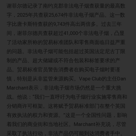
谢菲尔德记录了南约克郡非法电子烟查获量的最高数
字，2025年共查获25,674件非法电子烟产品。这一数
字比唐卡斯特查获的9,743件高出两倍多。过去三年
间，谢菲尔德共查获超过41,000个非法电子烟，凸显
了活动家所称的贸易标准团队和零售商面临日益严重
的问题。非法电子烟可能包括超过英国法定尼古丁限
制的产品、超大储罐或不符合包装和标签要求的产
品。贸易标准官员警告消费者在购买电子烟时要谨
慎，特别是从非监管来源购买。Vape Club的主任Dan
Marchant表示，非法电子烟市场仍然是一个重大挑
战。他说：“我们一直呼吁为电子烟行业实施零售商和
分销商许可框架。这将赋予贸易标准部门在整个英国
有效执法的权力和资源。”这是一个全国性问题，影响
着我们的商业街和当地社区。Marchant补充说，尽管
采取了执法行动，非法产品仍可能到达消费者手中。