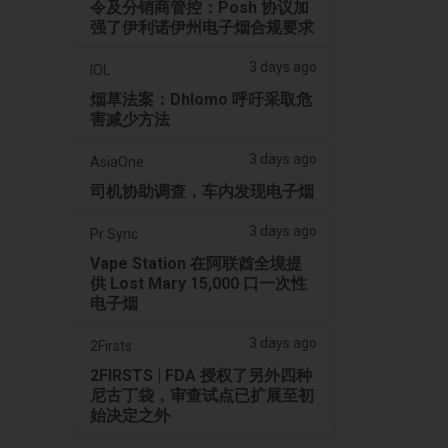
令及分销商管控：Posh 协议加
强了伊利诺伊州电子烟合规要求
3 days ago
IOL
烟草法案：Dhlomo 呼吁采取危
害减少方法
3 days ago
AsiaOne
司机协助调查，车内发现电子烟
3 days ago
Pr Sync
Vape Station 在阿联酋全境提
供 Lost Mary 15,000 口一次性
电子烟
3 days ago
2Firsts
2FIRSTS | FDA 授权了另外四种
尼古丁袋，审查试点已扩展至初
始决定之外