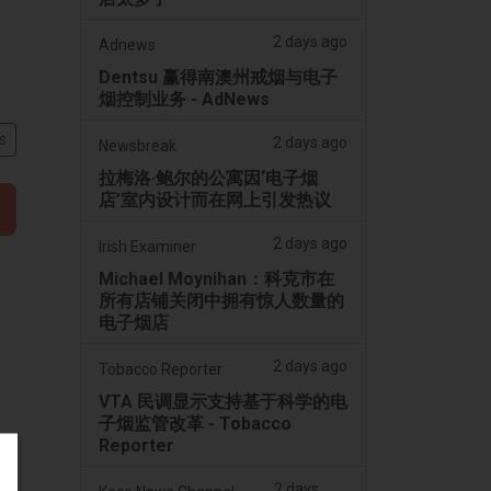
2 days ago
Adnews
Dentsu 赢得南澳州戒烟与电子
烟控制业务 - AdNews
s
2 days ago
Newsbreak
拉梅洛·鲍尔的公寓因‘电子烟
店’室内设计而在网上引发热议
2 days ago
Irish Examiner
Michael Moynihan：科克市在
所有店铺关闭中拥有惊人数量的
电子烟店
2 days ago
Tobacco Reporter
VTA 民调显示支持基于科学的电
子烟监管改革 - Tobacco
Reporter
2 days