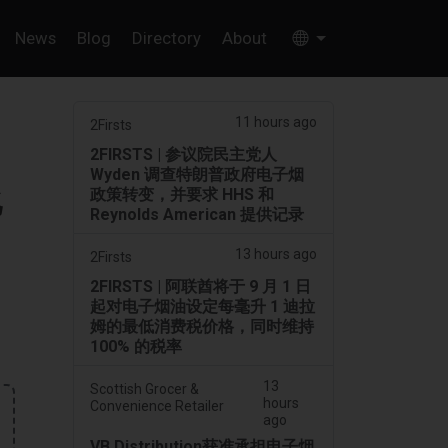
News
Blog
Directory
About
11 hours ago
2Firsts
2FIRSTS | 参议院民主党人
Wyden 调查特朗普政府电子烟
化
政策转变，并要求 HHS 和
Reynolds American 提供记录
13 hours ago
2Firsts
2FIRSTS | 阿联酋将于 9 月 1 日
起对电子烟油设定每毫升 1 迪拉
姆的最低消费税价格，同时维持
100% 的税率
13
Scottish Grocer &
hours
Convenience Retailer
ago
VB Distribution获准承担电子烟