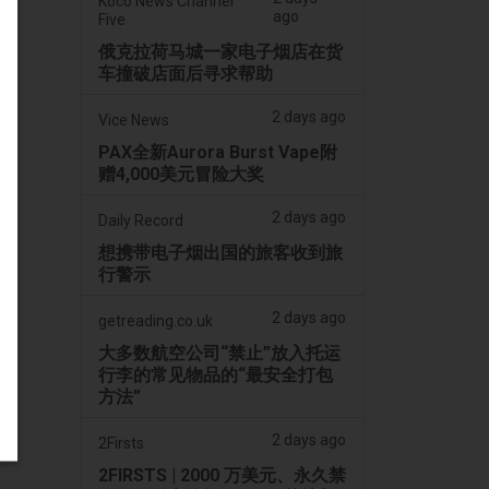
Koco News Channel
ago
Five
俄克拉荷马城一家电子烟店在货
车撞破店面后寻求帮助
2 days ago
Vice News
PAX全新Aurora Burst Vape附
赠4,000美元冒险大奖
2 days ago
Daily Record
想携带电子烟出国的旅客收到旅
行警示
2 days ago
getreading.co.uk
大多数航空公司“禁止”放入托运
行李的常见物品的“最安全打包
方法”
2 days ago
2Firsts
2FIRSTS | 2000 万美元、永久禁