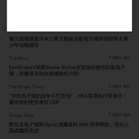
4 days ago
ABC (Australian Broadcasting Corporation)
两名少年因涉嫌拍打天鹅并迫使其吸入电子烟烟雾而被
送往曼多拉法院
4 days ago
PerthNow
警方因视频显示本土黑天鹅被迫吸电子烟而指控两名青
少年动物虐待
4 days ago
The Mirror
EastEnders明星Shane Richie在加油站被拍到吸电子
烟，录像显示他在被捕前的片刻
5 days ago
The Straits Times
“对抗电子烟的战争不打折扣”，HSA首席执行官表示；
最年轻的使用者仅10岁
5 days ago
Google News
数百名电子烟和 Kpod 成瘾者向 IMH 寻求帮助；部分人
因成瘾而失业