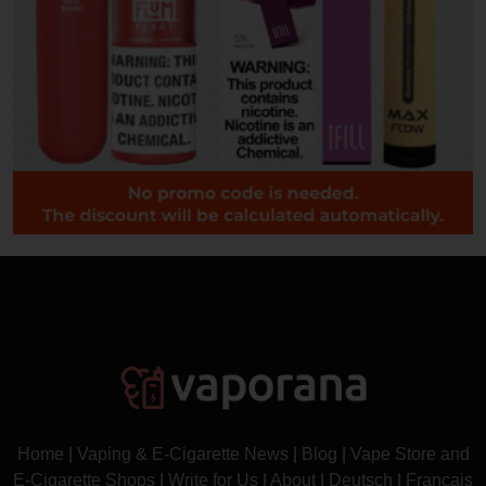
Home
|
Vaping & E-Cigarette News
|
Blog
|
Vape Store and
E-Cigarette Shops
|
Write for Us
|
About
|
Deutsch
|
Français