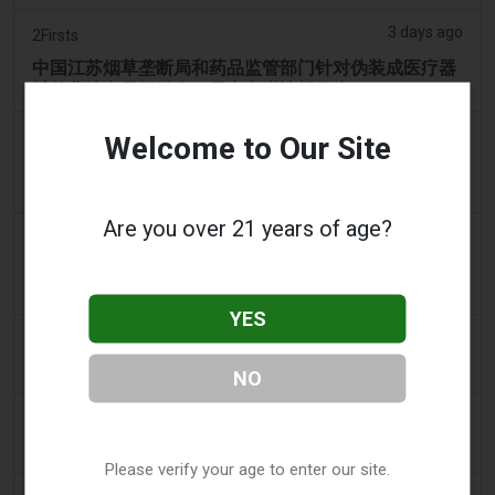
3 days ago
2Firsts
中国江苏烟草垄断局和药品监管部门针对伪装成医疗器
械的非法电子烟销售，界定六类违规行为
3 days ago
Tobacco Reporter
Welcome to Our Site
宾夕法尼亚州在宪法挑战中捍卫风味电子烟法 -
Tobacco Reporter
Are you over 21 years of age?
3 days ago
Confidentenamibia
利润高于学生：价值十亿美元的电子烟丑闻正在毒害纳
米比亚的未来领导者
YES
3 days ago
7NEWS Australia
少年在曼多拉法院因黑天鹅电子烟视频被起诉
NO
4 days ago
Génération sans tabac
趣味性电子烟应用在智能手机上依然可以获取
Please verify your age to enter our site.