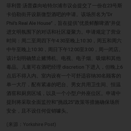
菲利普·汤普森向哈特尔浦市议会提交了一份在23号斯
卡伯勒街开设新微型酒吧的申请。该场所名为“Dr
Phil's Real Ale House”，旨在提供“优质鲜酿啤酒”并促
进文明氛围下的对话和社区凝聚力。申请规定了营业
时间：周二至周四下午4:30至晚上10:30，周五和周六
中午至晚上10:30，周日下午12:00至3:00，周一闭店。
该计划明确禁止赌博机、电视、电子烟、吸烟和其他
毒品。儿童可在酒吧经理 discretion 下进入，但晚上6
点后不得入内。室内设有一个可舒适容纳30名顾客的
单一大厅，配有紧凑的吧台、男女共用卫生间、恒温
酒窖和厨房区域，以及一个小型户外座位区。申请中
提到将采取全面监控和“挑战25”政策等措施确保场所
安全，且不设任何促销噱头。
(来源：Yorkshire Post)