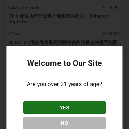
a day ago
Tobacco Reporter
Ohio 评估执行非法电子烟销售的权力 – Tobacco
Reporter
a day ago
2Firsts
2FIRSTS | 俄亥俄州最高法院评估州消费者法是否能限
制调味电子烟销售
a day ago
Google News
Welcome to Our Site
男子承认参与犯罪集团，在 Lentor 的房屋和
Sembawang 的公寓中储存了 58,000 件电子烟制品
Are you over 21 years of age?
2 days ago
Yahoo! News
购物者声称：商业街上的电子烟店太多了
YES
2 days ago
Adnews
Dentsu 赢得南澳州戒烟与电子烟控制业务 - AdNews
NO
2 days ago
Newsbreak