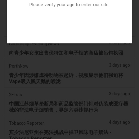
Please verify your age to enter our site.
OP-ED：为什么渥太华不应该禁止含香味的电子烟产品
3 days ago
Tobacco Reporter
韩国审查“无尼古丁”电子烟声明 - Tobacco Reporter
3 days ago
Cambridge Evening News
向青少年女孩出售伏特加和电子烟的商店被吊销执照
3 days ago
PerthNow
青少年因涉嫌虐待动物被起诉，视频显示他们强迫将
Vape吸入黑天鹅的喉咙
3 days ago
2Firsts
中国江苏烟草垄断局和药品监管部门针对伪装成医疗器
械的非法电子烟销售，界定六类违规行为
4 days ago
Tobacco Reporter
宾夕法尼亚州在宪法挑战中捍卫风味电子烟法 -
Tobacco Reporter