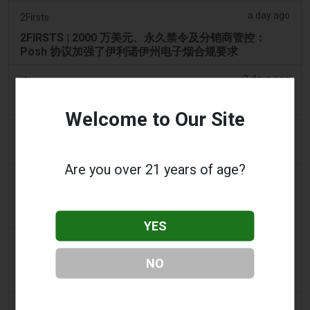
a day ago
2Firsts
2FIRSTS | 2000 万美元、永久禁令及分销商管控：
Posh 协议加强了伊利诺伊州电子烟合规要求
2 days ago
IOL
烟草法案：Dhlomo 呼吁采取危害减少方法
Welcome to Our Site
2 days ago
AsiaOne
司机协助调查，车内发现电子烟
Are you over 21 years of age?
2 days ago
Pr Sync
Vape Station 在阿联酋全境提供 Lost Mary 15,000 口
一次性电子烟
YES
2 days ago
2Firsts
NO
2FIRSTS | FDA 授权了另外四种尼古丁袋，审查试点已
扩展至初始决定之外
2 days ago
Juno News