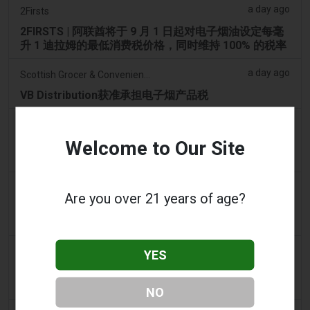
a day ago
2Firsts
2FIRSTS | 阿联酋将于 9 月 1 日起对电子烟油设定每毫
升 1 迪拉姆的最低消费税价格，同时维持 100% 的税率
a day ago
Scottish Grocer & Convenience Retailer
VB Distribution获准承担电子烟产品税
a day ago
2Firsts
Welcome to Our Site
2FIRSTS | 尼古丁袋在美国便利店市场崛起，而电子烟
销量下降 14%
a day ago
The Irish Times
Are you over 21 years of age?
电子烟税在九个月内筹集了2200万欧元后，政府正考虑
提高税率
2 days ago
Tico Times
YES
哥斯达黎加新的电子烟法规原定今日生效，但并未生
效。
NO