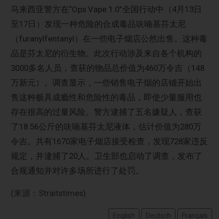
马来西亚警方在“Ops Vape 1.0”全国行动中（4月13日
至17日）发现一种危险的合成毒品呋喃基芬太尼
（furanylfentanyl）在一些电子烟店公然出售。这种毒
品是芬太尼的衍生物。此次行动涉及来自各个机构的
3000多名人员，查获的物品总价值为460万令吉（148
万新元）。调查显示，一些销售电子烟的店铺开始出
售这种极具成瘾性和危险性的毒品，即使少量服用也
存在很高的过量风险。警方逮捕了五名嫌疑人，查获
了18.56公斤的呋喃基芬太尼液体，估计价值为280万
令吉。共有1670家电子烟店接受检查，发现728家违反
规定，并逮捕了20人。卫生部也启动了调查，发布了
合规通知并对许多场所进行了处罚。
(来源：Straitstimes)
English
Deutsch
Français