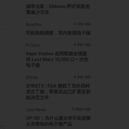
烟草法案：Dhlomo 呼吁采取危
害减少方法
a day ago
AsiaOne
司机协助调查，车内发现电子烟
a day ago
Pr Sync
Vape Station 在阿联酋全境提
供 Lost Mary 15,000 口一次性
电子烟
a day ago
2Firsts
2FIRSTS | FDA 授权了另外四种
尼古丁袋，审查试点已扩展至初
始决定之外
2 days ago
Juno News
OP-ED：为什么渥太华不应该禁
止含香味的电子烟产品