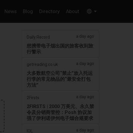
News
Blog
Directory
About
a day ago
Daily Record
想携带电子烟出国的旅客收到旅
行警示
a day ago
getreading.co.uk
大多数航空公司“禁止”放入托运
行李的常见物品的“最安全打包
方法”
a day ago
2Firsts
2FIRSTS | 2000 万美元、永久禁
令及分销商管控：Posh 协议加
强了伊利诺伊州电子烟合规要求
a day ago
IOL