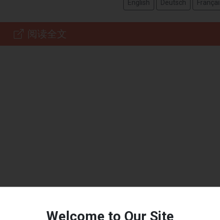
English
Deutsch
Françai
阅读全文
Welcome to Our Site