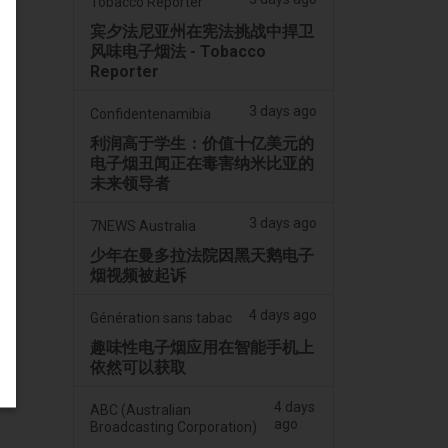
Tobacco Reporter
宾夕法尼亚州在宪法挑战中捍卫
风味电子烟法 - Tobacco
Reporter
3 days ago
Confidentenamibia
利润高于学生：价值十亿美元的
电子烟丑闻正在毒害纳米比亚的
未来领导者
3 days ago
7NEWS Australia
少年在曼多拉法院因黑天鹅电子
烟视频被起诉
4 days ago
Génération sans tabac
趣味性电子烟应用在智能手机上
依然可以获取
4 days
ABC (Australian
ago
Broadcasting Corporation)