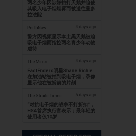
两名少年因涉嫌拍打天鹅并迫使
其吸入电子烟烟雾而被送往曼多
拉法院
4 days ago
PerthNow
警方因视频显示本土黑天鹅被迫
吸电子烟而指控两名青少年动物
虐待
4 days ago
The Mirror
EastEnders明星Shane Richie
在加油站被拍到吸电子烟，录像
显示他在被捕前的片刻
5 days ago
The Straits Times
“对抗电子烟的战争不打折扣”，
HSA首席执行官表示；最年轻的
使用者仅10岁