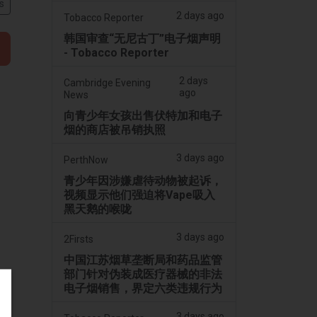
s
2 days ago
Tobacco Reporter
韩国审查“无尼古丁”电子烟声明
- Tobacco Reporter
2 days
Cambridge Evening
ago
News
向青少年女孩出售伏特加和电子
烟的商店被吊销执照
3 days ago
PerthNow
青少年因涉嫌虐待动物被起诉，
视频显示他们强迫将Vape吸入
黑天鹅的喉咙
3 days ago
2Firsts
中国江苏烟草垄断局和药品监管
部门针对伪装成医疗器械的非法
电子烟销售，界定六类违规行为
3 days ago