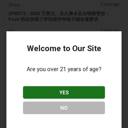
2 days ago
2Firsts
2FIRSTS | 2000 万美元、永久禁令及分销商管控：
Posh 协议加强了伊利诺伊州电子烟合规要求
2 days ago
IOL
烟草法案：Dhlomo 呼吁采取危害减少方法
Welcome to Our Site
2 days ago
AsiaOne
司机协助调查，车内发现电子烟
Are you over 21 years of age?
2 days ago
Pr Sync
Vape Station 在阿联酋全境提供 Lost Mary 15,000 口
一次性电子烟
YES
2 days ago
2Firsts
2FIRSTS | FDA 授权了另外四种尼古丁袋，审查试点已
NO
扩展至初始决定之外
3 days ago
Juno News