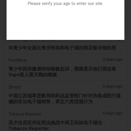
Please verify your age to enter our site.
OP-ED：为什么渥太华不应该禁止含香味的电子烟产品
3 days ago
Tobacco Reporter
韩国审查“无尼古丁”电子烟声明 - Tobacco Reporter
3 days ago
Cambridge Evening News
向青少年女孩出售伏特加和电子烟的商店被吊销执照
3 days ago
PerthNow
青少年因涉嫌虐待动物被起诉，视频显示他们强迫将
Vape吸入黑天鹅的喉咙
3 days ago
2Firsts
中国江苏烟草垄断局和药品监管部门针对伪装成医疗器
械的非法电子烟销售，界定六类违规行为
4 days ago
Tobacco Reporter
宾夕法尼亚州在宪法挑战中捍卫风味电子烟法 -
Tobacco Reporter