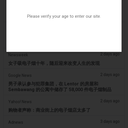
2 days ago
Tobacco Reporter
Ohio 评估执行非法电子烟销售的权力 – Tobacco
Please verify your age to enter our site.
Reporter
2 days ago
2Firsts
2FIRSTS | 俄亥俄州最高法院评估州消费者法是否能限
制调味电子烟销售
2 days ago
Newsweek
女子吸电子烟十年，随后迎来改变人生的发现
2 days ago
Google News
男子承认参与犯罪集团，在 Lentor 的房屋和
Sembawang 的公寓中储存了 58,000 件电子烟制品
2 days ago
Yahoo! News
购物者声称：商业街上的电子烟店太多了
3 days ago
Adnews