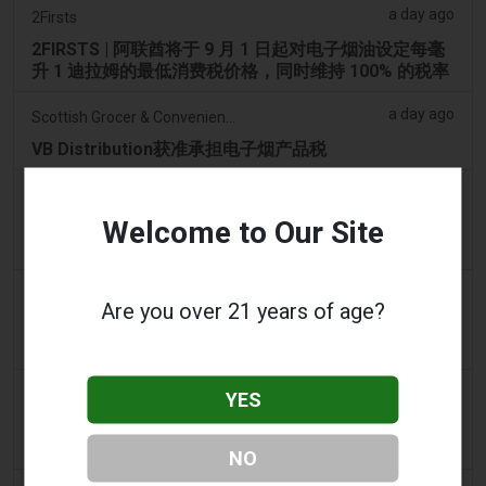
a day ago
2Firsts
2FIRSTS | 阿联酋将于 9 月 1 日起对电子烟油设定每毫
升 1 迪拉姆的最低消费税价格，同时维持 100% 的税率
a day ago
Scottish Grocer & Convenience Retailer
VB Distribution获准承担电子烟产品税
a day ago
2Firsts
Welcome to Our Site
2FIRSTS | 尼古丁袋在美国便利店市场崛起，而电子烟
销量下降 14%
a day ago
The Irish Times
Are you over 21 years of age?
电子烟税在九个月内筹集了2200万欧元后，政府正考虑
提高税率
a day ago
Tico Times
YES
哥斯达黎加新的电子烟法规原定今日生效，但并未生
效。
NO