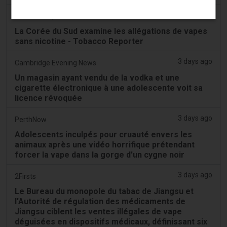
2 days ago
Tobacco Reporter
La Corée du Sud examine les allégations de vapes
sans nicotine - Tobacco Reporter
3 days ago
Cambridge Evening News
Un magasin ayant vendu de la vodka et une
cigarette électronique à une adolescente voit sa
licence révoquée
3 days ago
PerthNow
Adolescents inculpés pour cruauté envers les
animaux après une vidéo horrifique prétendant
forcer la vape dans la gorge d'un cygne noir
3 days ago
2Firsts
Le Bureau du monopole du tabac de Jiangsu et
l'Autorité de régulation des médicaments de
Jiangsu ciblent les ventes illégales de vape
déguisées en dispositifs médicaux, définissant six