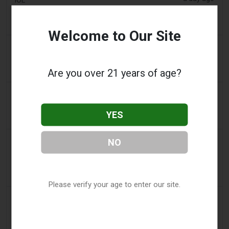
Projet de loi sur le tabac : Dhlomo appelle à une
approche de réduction des risques
Welcome to Our Site
a day ago
AsiaOne
Conducteur aide les enquêtes après la découverte
Are you over 21 years of age?
de vapoteuses dans une voiture garée
a day ago
Pr Sync
Vape Station propose les Lost Mary 15 000
YES
bouffées dans les Émirats arabes unis
2 days ago
NO
2Firsts
2FIRSTS | La FDA autorise quatre sachets de
nicotine supplémentaires alors que le projet pilote
d'examen s'étend au-delà des décisions initiales
Please verify your age to enter our site.
2 days ago
Juno News
OP-ED : Pourquoi Ottawa ne devrait pas interdire
les produits de vapotage aromatisés