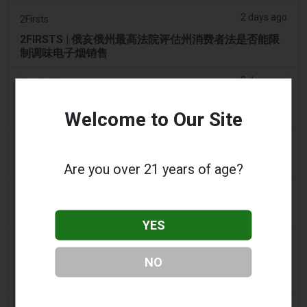
2 days ago
2Firsts
2FIRSTS | 俄亥俄州最高法院评估州消费者法是否能限
制调味电子烟销售
2 days ago
Google News
男子承认参与犯罪集团，在 Lentor 的房屋和
Welcome to Our Site
Sembawang 的公寓中储存了 58,000 件电子烟制品
2 days ago
Yahoo! News
购物者声称：商业街上的电子烟店太多了
Are you over 21 years of age?
3 days ago
Adnews
Dentsu 赢得南澳州戒烟与电子烟控制业务 - AdNews
YES
3 days ago
Newsbreak
NO
拉梅洛·鲍尔的公寓因‘电子烟店’室内设计而在网上引发
热议
3 days ago
Irish Examiner