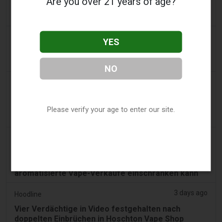
Are you over 21 years of age?
Costa Ricas neue E-Zigaretten-Regeln sollten
heute in Kraft treten. Das taten sie nicht.
2 days ago
Tobacco Reporter
YES
Ohio wägt Autorität zur Durchsetzung illegaler
Vape-Verkäufe – Tobacco Reporter
NO
2 days ago
The National
VAE führen ab dem 1. September einen
Mindeststeuersatz für E‑Zigaretten‑ und
Please verify your age to enter our site.
Vape‑Flüssigkeiten ein
3 days ago
2Firsts
2FIRSTS | Ohio Oberster Gerichtshof prüft, ob
staatliches Verbraucherschutzgesetz
aromatisierte Vape-Verkäufe einschränken kann
3 days ago
Hoodline
Vier Verdächtige in Video festgehalten nach
doppelten Einbrüchen in Hoschton Vape Shop