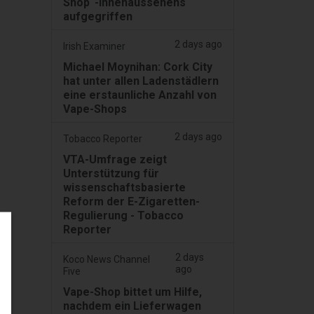
Shop“-Innenaussehens
aufgegriffen
2 days ago
Irish Examiner
Michael Moynihan: Cork City
hat unter allen Ladenstädlern
eine erstaunliche Anzahl von
Vape-Shops
2 days ago
Tobacco Reporter
VTA-Umfrage zeigt
Unterstützung für
wissenschaftsbasierte
Reform der E-Zigaretten-
Regulierung - Tobacco
Reporter
2 days
Koco News Channel
ago
Five
Vape-Shop bittet um Hilfe,
nachdem ein Lieferwagen