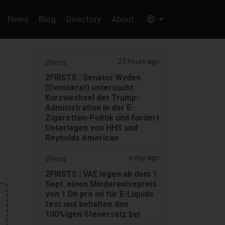
News
Blog
Directory
About
23 hours ago
2Firsts
2FIRSTS | Senator Wyden
(Demokrat) untersucht
Kurswechsel der Trump-
Administration in der E-
Zigaretten-Politik und fordert
Unterlagen von HHS und
Reynolds American
a day ago
2Firsts
2FIRSTS | VAE legen ab dem 1.
Sept. einen Minderexisepreis
von 1 Dh pro ml für E-Liquids
fest und behalten den
100%igen Steuersatz bei