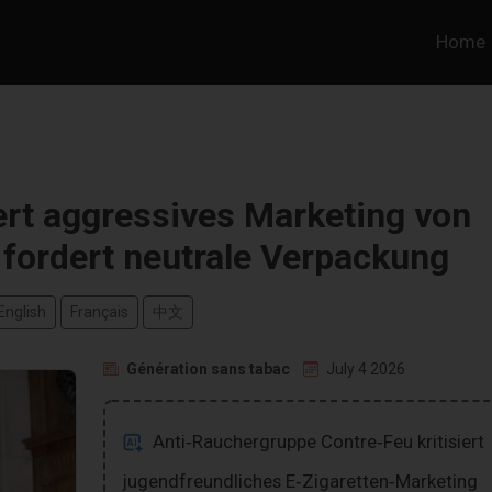
Home
iert aggressives Marketing von
 fordert neutrale Verpackung
English
Français
中文
Génération sans tabac
July 4 2026
Anti‑Rauchergruppe Contre‑Feu kritisiert
jugendfreundliches E‑Zigaretten‑Marketing