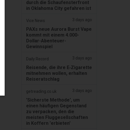
durch die Schaufensterfront
in Oklahoma City gefahren ist
3 days ago
Vice News
PAXs neue Aurora Burst Vape
kommt mit einem 4.000-
Dollar-Abenteuer-
Gewinnspiel
3 days ago
Daily Record
Reisende, die ihre E‑Zigarette
mitnehmen wollen, erhalten
Reiseratschlag
3 days ago
getreading.co.uk
'Sicherste Methode', um
einen häufigen Gegenstand
zu verpacken, den die
meisten Fluggesellschaften
in Koffern 'erbieten'