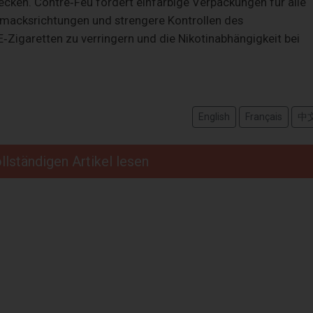
ecken. Contre‑Feu fordert einfarbige Verpackungen für alle
macksrichtungen und strengere Kontrollen des
 E‑Zigaretten zu verringern und die Nikotinabhängigkeit bei
English
Français
中
llständigen Artikel lesen