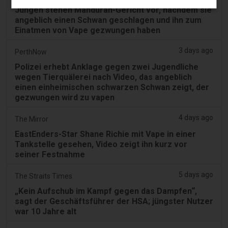
Jungen stehen Mandurah-Gericht vor, nachdem sie
angeblich einen Schwan geschlagen und ihn zum
Einatmen von Vape gezwungen haben
3 days ago
PerthNow
Polizei erhebt Anklage gegen zwei Jugendliche
wegen Tierquälerei nach Video, das angeblich
einen einheimischen schwarzen Schwan zeigt, der
gezwungen wird zu vapen
4 days ago
The Mirror
EastEnders-Star Shane Richie mit Vape in einer
Tankstelle gesehen, Video zeigt ihn kurz vor
seiner Festnahme
5 days ago
The Straits Times
„Kein Aufschub im Kampf gegen das Dampfen“,
sagt der Geschäftsführer der HSA; jüngster Nutzer
war 10 Jahre alt