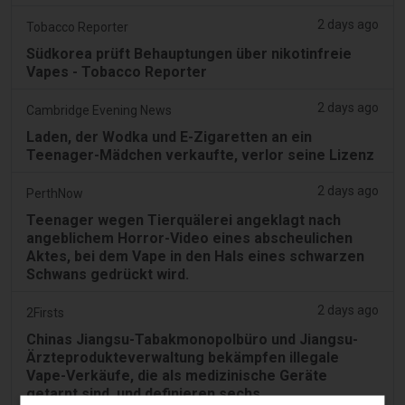
2 days ago
Tobacco Reporter
Südkorea prüft Behauptungen über nikotinfreie
Vapes - Tobacco Reporter
2 days ago
Cambridge Evening News
Laden, der Wodka und E-Zigaretten an ein
Teenager-Mädchen verkaufte, verlor seine Lizenz
2 days ago
PerthNow
Teenager wegen Tierquälerei angeklagt nach
angeblichem Horror-Video eines abscheulichen
Aktes, bei dem Vape in den Hals eines schwarzen
Schwans gedrückt wird.
2 days ago
2Firsts
Chinas Jiangsu-Tabakmonopolbüro und Jiangsu-
Ärzteprodukteverwaltung bekämpfen illegale
Vape-Verkäufe, die als medizinische Geräte
getarnt sind, und definieren sechs