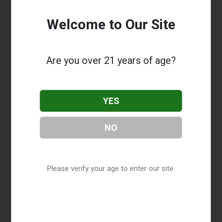
Verstoßkategorien.
Welcome to Our Site
3 days ago
Tobacco Reporter
PA verteidigt Gesetz gegen aromatisierte E-
Zigaretten in Verfassungsstreit - Tobacco
Are you over 21 years of age?
Reporter
3 days ago
Confidentenamibia
Profite vor Schülern: der Milliarden-Vape-Skandal
YES
vergiftet Namibias zukünftige Führungskräfte
3 days ago
7NEWS Australia
NO
Jungen erscheinen vor Mandurah Gericht wegen
Anklage über Black Swan Vape Video
Please verify your age to enter our site.
3 days ago
Génération sans tabac
Spielerische Vaping-Apps sind auf Smartphones
weiterhin zugänglich
3 days ago
ABC (Australian Broadcasting Corporation)