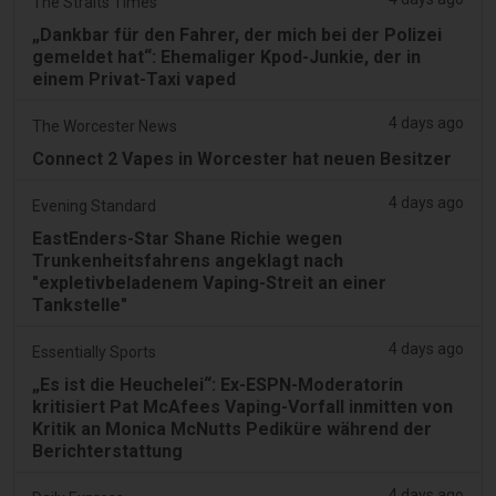
The Straits Times
„Dankbar für den Fahrer, der mich bei der Polizei
gemeldet hat“: Ehemaliger Kpod-Junkie, der in
einem Privat-Taxi vaped
4 days ago
The Worcester News
Connect 2 Vapes in Worcester hat neuen Besitzer
4 days ago
Evening Standard
EastEnders-Star Shane Richie wegen
Trunkenheitsfahrens angeklagt nach
"expletivbeladenem Vaping-Streit an einer
Tankstelle"
4 days ago
Essentially Sports
„Es ist die Heuchelei“: Ex-ESPN-Moderatorin
kritisiert Pat McAfees Vaping-Vorfall inmitten von
Kritik an Monica McNutts Pediküre während der
Berichterstattung
4 days ago