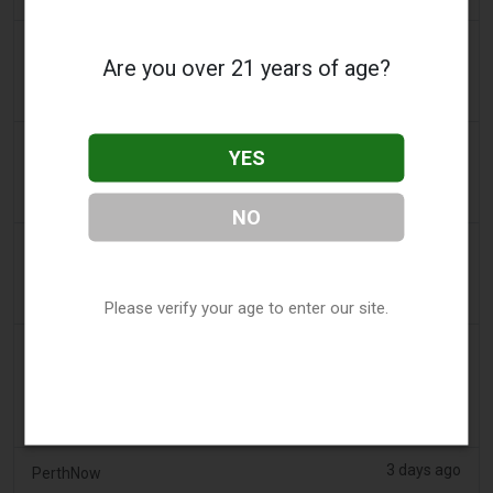
2 days ago
Confidentenamibia
Are you over 21 years of age?
Profite vor Schülern: der Milliarden-Vape-Skandal
vergiftet Namibias zukünftige Führungskräfte
2 days ago
7NEWS Australia
YES
Jungen erscheinen vor Mandurah Gericht wegen
Anklage über Black Swan Vape Video
NO
3 days ago
Génération sans tabac
Spielerische Vaping-Apps sind auf Smartphones
weiterhin zugänglich
Please verify your age to enter our site.
3 days ago
ABC (Australian Broadcasting Corporation)
Jungen stehen Mandurah-Gericht vor, nachdem sie
angeblich einen Schwan geschlagen und ihn zum
Einatmen von Vape gezwungen haben
3 days ago
PerthNow