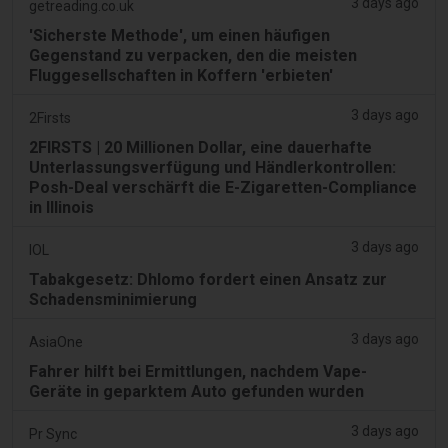
3 days ago
getreading.co.uk
'Sicherste Methode', um einen häufigen
Gegenstand zu verpacken, den die meisten
Fluggesellschaften in Koffern 'erbieten'
3 days ago
2Firsts
2FIRSTS | 20 Millionen Dollar, eine dauerhafte
Unterlassungsverfügung und Händlerkontrollen:
Posh-Deal verschärft die E-Zigaretten-Compliance
in Illinois
3 days ago
IOL
Tabakgesetz: Dhlomo fordert einen Ansatz zur
Schadensminimierung
3 days ago
AsiaOne
Fahrer hilft bei Ermittlungen, nachdem Vape-
Geräte in geparktem Auto gefunden wurden
3 days ago
Pr Sync