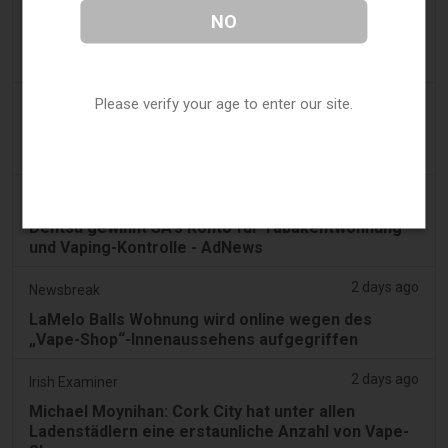
Mann gibt Geständnis, Teil eines Syndikats
NO
gewesen zu sein, das 58.000 E-Zigaretten-Artikel
in einem Haus in Lentor und einem Condo in
Sembawang gelagert hat
Please verify your age to enter our site.
2 days ago
Yahoo! News
Zu viele Vape-Shops in der Einkaufsstraße,
behaupten Shopper
2 days ago
Adnews
Dentsu gewinnt SA's Konto für Tabakentwöhnung
und Vaping-Kontrolle - AdNews
2 days ago
Newsbreak
LaMelo Balls Wohnung wird online wegen des
„Vape-Shop“-Innenaussehens aufgegriffen
2 days ago
Irish Examiner
Michael Moynihan: Cork City hat unter allen
Ladenstädlern eine erstaunliche Anzahl von Vape-