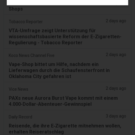
Ladenstädlern eine erstaunliche Anzahl von Vape-
Shops
2 days ago
Tobacco Reporter
VTA-Umfrage zeigt Unterstützung für
wissenschaftsbasierte Reform der E-Zigaretten-
Regulierung - Tobacco Reporter
2 days ago
Koco News Channel Five
Vape-Shop bittet um Hilfe, nachdem ein
Lieferwagen durch die Schaufensterfront in
Oklahoma City gefahren ist
2 days ago
Vice News
PAXs neue Aurora Burst Vape kommt mit einem
4.000-Dollar-Abenteuer-Gewinnspiel
3 days ago
Daily Record
Reisende, die ihre E‑Zigarette mitnehmen wollen,
erhalten Reiseratschlag