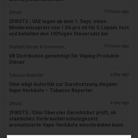
19 hours ago
2Firsts
2FIRSTS | VAE legen ab dem 1. Sept. einen
Minderexisepreis von 1 Dh pro ml für E-Liquids fest
und behalten den 100%igen Steuersatz bei
19 hours ago
Scottish Grocer & Convenience Retailer
VB Distribution genehmigt für Vaping-Produkte-
Steuer
a day ago
Tobacco Reporter
Ohio wägt Autorität zur Durchsetzung illegaler
Vape-Verkäufe – Tobacco Reporter
a day ago
2Firsts
2FIRSTS | Ohio Oberster Gerichtshof prüft, ob
staatliches Verbraucherschutzgesetz
aromatisierte Vape-Verkäufe einschränken kann
a day ago
Google News