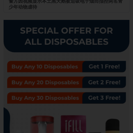
警方因视频显示本土黑天鹅被迫吸电子烟而指控两名青
少年动物虐待