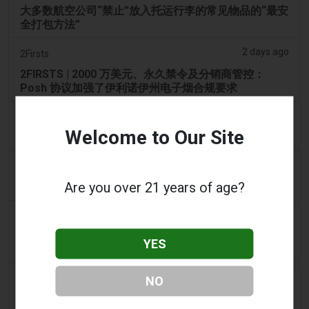
大多数航空公司“禁止”放入托运行李的常见物品的“最安
全打包方法”
2 days ago
2Firsts
2FIRSTS | 2000 万美元、永久禁令及分销商管控：
Posh 协议加强了伊利诺伊州电子烟合规要求
2 days ago
IOL
Welcome to Our Site
烟草法案：Dhlomo 呼吁采取危害减少方法
2 days ago
AsiaOne
Are you over 21 years of age?
司机协助调查，车内发现电子烟
2 days ago
Pr Sync
Vape Station 在阿联酋全境提供 Lost Mary 15,000 口
YES
一次性电子烟
2 days ago
NO
2Firsts
2FIRSTS | FDA 授权了另外四种尼古丁袋，审查试点已